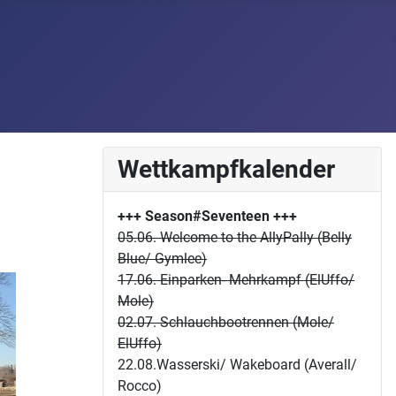
Wettkampfkalender
+++ Season#Seventeen
+++
05.06. Welcome to the AllyPally (Belly
Blue/ Gymlee)
17.06. Einparken- Mehrkampf (ElUffo/
Mole)
02.07. Schlauchbootrennen (Mole/
ElUffo)
22.08.Wasserski/ Wakeboard (Averall/
Rocco)