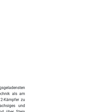
ngsgeladensten
echnik als am
12-Kämpfer zu
achsiges und
nd über Stein