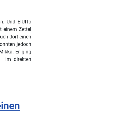
n. Und ElUffo
t einem Zettel
uch dort einen
 konnten jedoch
Mikka. Er ging
h im direkten
einen