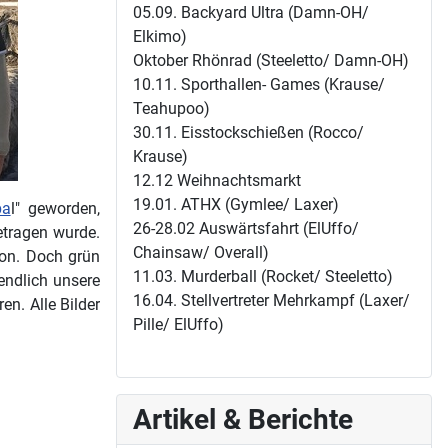
05.09. Backyard Ultra (Damn-OH/
Elkimo)
Oktober Rhönrad (Steeletto/ Damn-OH)
10.11. Sporthallen- Games (Krause/
Teahupoo)
30.11. Eisstockschießen (Rocco/
Krause)
12.12 Weihnachtsmarkt
19.01. ATHX (Gymlee/ Laxer)
ba
l" geworden,
26-28.02 Auswärtsfahrt (ElUffo/
tragen wurde.
Chainsaw/ Overall)
ion. Doch grün
11.03. Murderball (Rocket/ Steeletto)
endlich unsere
16.04. Stellvertreter Mehrkampf (Laxer/
n. Alle Bilder
Pille/ ElUffo)
Artikel & Berichte