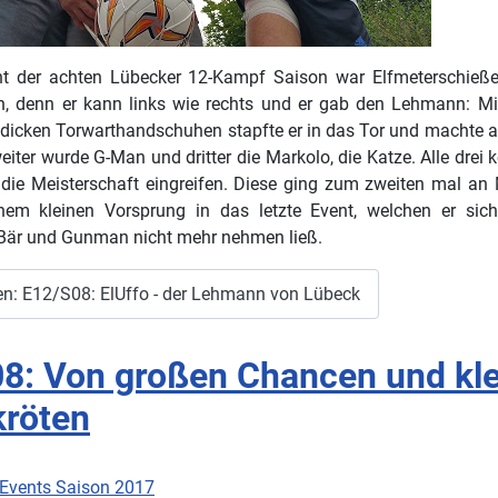
nt der achten Lübecker 12-Kampf Saison war Elfmeterschieße
n, denn er kann links wie rechts und er gab den Lehmann: Mi
dicken Torwarthandschuhen stapfte er in das Tor und machte a
iter wurde G-Man und dritter die Markolo, die Katze. Alle drei
 die Meisterschaft eingreifen. Diese ging zum zweiten mal an 
nem kleinen Vorsprung in das letzte Event, welchen er sic
 Bär und Gunman nicht mehr nehmen ließ.
en: E12/S08: ElUffo - der Lehmann von Lübeck
8: Von großen Chancen und kl
kröten
Events Saison 2017