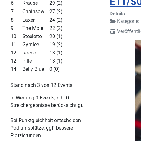
E11/S0
6
Krause
29 (2)
7
Chainsaw
27 (2)
Details
8
Laxer
24 (2)
Kategorie:
9
The Mole
22 (2)
Veröffentl
10
Steeletto
20 (1)
11
Gymlee
19 (2)
12
Rocco
13 (1)
12
Pille
13 (1)
14
Belly Blue
0 (0)
Stand nach 3 von 12 Events.
In Wertung 3 Events, d.h. 0
Streichergebnisse berücksichtigt.
Bei Punktgleichheit entscheiden
Podiumsplätze, ggf. bessere
Platzierungen.