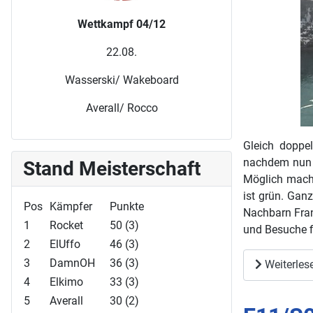
Wettkampf 04/12
22.08.
Wasserski/ Wakeboard
Averall/ Rocco
Gleich doppel
nachdem nun 
Stand Meisterschaft
Möglich macht
ist grün. Gan
Pos
Kämpfer
Punkte
Nachbarn Fran
1
Rocket
50 (3)
und Besuche fi
2
ElUffo
46 (3)
3
DamnOH
36 (3)
Weiterlese
4
Elkimo
33 (3)
5
Averall
30 (2)