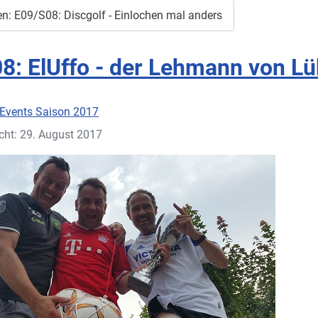
n: E09/S08: Discgolf - Einlochen mal anders
8: ElUffo - der Lehmann von L
Events Saison 2017
icht: 29. August 2017