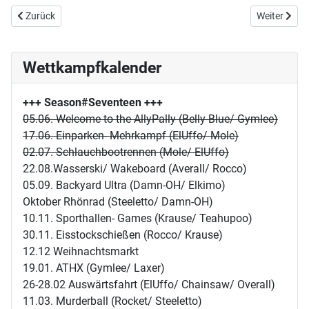
Vorheriger Beitrag: Laxer macht die Welt doppelt so grün
Nächster Bei
Zurück
Weiter
Wettkampfkalender
+++ Season#Seventeen
+++
05.06. Welcome to the AllyPally (Belly Blue/ Gymlee)
17.06. Einparken- Mehrkampf (ElUffo/ Mole)
02.07. Schlauchbootrennen (Mole/ ElUffo)
22.08.Wasserski/ Wakeboard (Averall/ Rocco)
05.09. Backyard Ultra (Damn-OH/ Elkimo)
Oktober Rhönrad (Steeletto/ Damn-OH)
10.11. Sporthallen- Games (Krause/ Teahupoo)
30.11. Eisstockschießen (Rocco/ Krause)
12.12 Weihnachtsmarkt
19.01. ATHX (Gymlee/ Laxer)
26-28.02 Auswärtsfahrt (ElUffo/ Chainsaw/ Overall)
11.03. Murderball (Rocket/ Steeletto)