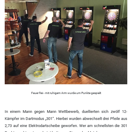
Feuer frei - mit ruhigem Arm wurde um Punkte gespielt
In einem Mann gegen Mann Wettbewerb, duellierten sich zwölf 12-
Kämpfer im Dartmodus „301“. Hierbei wurden abwechselt drei Pfeile aus
2,73 auf eine Elektrodartscheibe geworfen. Wer am schnellsten die 301