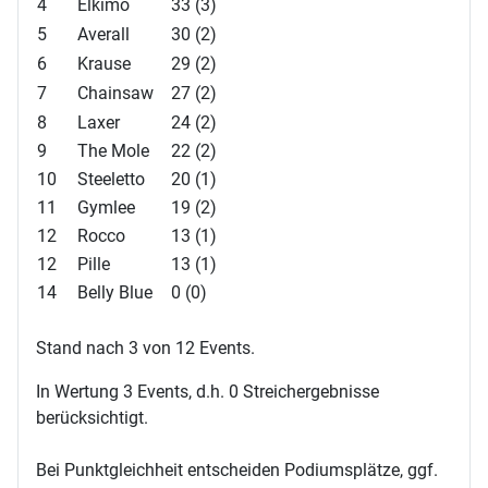
4
Elkimo
33 (3)
5
Averall
30 (2)
6
Krause
29 (2)
7
Chainsaw
27 (2)
8
Laxer
24 (2)
9
The Mole
22 (2)
10
Steeletto
20 (1)
11
Gymlee
19 (2)
12
Rocco
13 (1)
12
Pille
13 (1)
14
Belly Blue
0 (0)
Stand nach 3 von 12 Events.
In Wertung 3 Events, d.h. 0 Streichergebnisse
berücksichtigt.
Bei Punktgleichheit entscheiden Podiumsplätze, ggf.