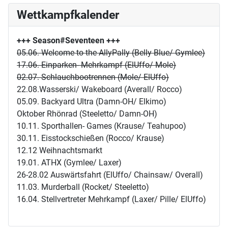
Wettkampfkalender
+++ Season#Seventeen
+++
05.06. Welcome to the AllyPally (Belly Blue/ Gymlee)
17.06. Einparken- Mehrkampf (ElUffo/ Mole)
02.07. Schlauchbootrennen (Mole/ ElUffo)
22.08.Wasserski/ Wakeboard (Averall/ Rocco)
05.09. Backyard Ultra (Damn-OH/ Elkimo)
Oktober Rhönrad (Steeletto/ Damn-OH)
10.11. Sporthallen- Games (Krause/ Teahupoo)
30.11. Eisstockschießen (Rocco/ Krause)
12.12 Weihnachtsmarkt
19.01. ATHX (Gymlee/ Laxer)
26-28.02 Auswärtsfahrt (ElUffo/ Chainsaw/ Overall)
11.03. Murderball (Rocket/ Steeletto)
16.04. Stellvertreter Mehrkampf (Laxer/ Pille/ ElUffo)