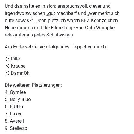
Und das hatte es in sich: anspruchsvoll, clever und
irgendwo zwischen „gut machbar“ und „wer merkt sich
bitte sowas?“. Denn plötzlich waren KFZ-Kennzeichen,
Nebenfiguren und die Filmerfolge von Gabi Wampke
relevanter als jedes Schulwissen.
Am Ende setzte sich folgendes Treppchen durch:
🥇 Pille
🥈 Krause
🥉 DamnOh
Die weiteren Platzierungen:
4.⁠ ⁠Gymlee
5.⁠ ⁠⁠Belly Blue
6.⁠ ⁠⁠ElUffo
7.⁠ ⁠⁠Laxer
8.⁠ ⁠⁠Averell
9.⁠ ⁠⁠Stelletto