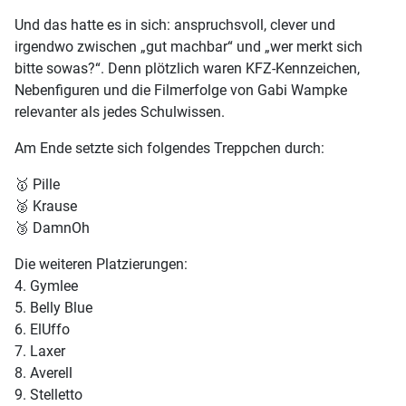
Und das hatte es in sich: anspruchsvoll, clever und
irgendwo zwischen „gut machbar“ und „wer merkt sich
bitte sowas?“. Denn plötzlich waren KFZ-Kennzeichen,
Nebenfiguren und die Filmerfolge von Gabi Wampke
relevanter als jedes Schulwissen.
Am Ende setzte sich folgendes Treppchen durch:
🥇 Pille
🥈 Krause
🥉 DamnOh
Die weiteren Platzierungen:
4.⁠ ⁠Gymlee
5.⁠ ⁠⁠Belly Blue
6.⁠ ⁠⁠ElUffo
7.⁠ ⁠⁠Laxer
8.⁠ ⁠⁠Averell
9.⁠ ⁠⁠Stelletto