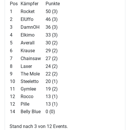
Pos
Kämpfer
Punkte
1
Rocket
50 (3)
2
ElUffo
46 (3)
3
DamnOH
36 (3)
4
Elkimo
33 (3)
5
Averall
30 (2)
6
Krause
29 (2)
7
Chainsaw
27 (2)
8
Laxer
24 (2)
9
The Mole
22 (2)
10
Steeletto
20 (1)
11
Gymlee
19 (2)
12
Rocco
13 (1)
12
Pille
13 (1)
14
Belly Blue
0 (0)
Stand nach 3 von 12 Events.