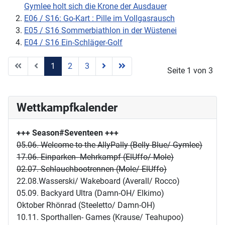
Gymlee holt sich die Krone der Ausdauer
E06 / S16: Go-Kart : Pille im Vollgasrausch
E05 / S16 Sommerbiathlon in der Wüstenei
E04 / S16 Ein-Schläger-Golf
1
2
3
Seite 1 von 3
Wettkampfkalender
+++ Season#Seventeen
+++
05.06. Welcome to the AllyPally (Belly Blue/ Gymlee)
17.06. Einparken- Mehrkampf (ElUffo/ Mole)
02.07. Schlauchbootrennen (Mole/ ElUffo)
22.08.Wasserski/ Wakeboard (Averall/ Rocco)
05.09. Backyard Ultra (Damn-OH/ Elkimo)
Oktober Rhönrad (Steeletto/ Damn-OH)
10.11. Sporthallen- Games (Krause/ Teahupoo)