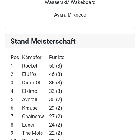
Wasserski/ Wakeboard
Averall/ Rocco
Stand Meisterschaft
Pos
Kämpfer
Punkte
1
Rocket
50 (3)
2
ElUffo
46 (3)
3
DamnOH
36 (3)
4
Elkimo
33 (3)
5
Averall
30 (2)
6
Krause
29 (2)
7
Chainsaw
27 (2)
8
Laxer
24 (2)
9
The Mole
22 (2)