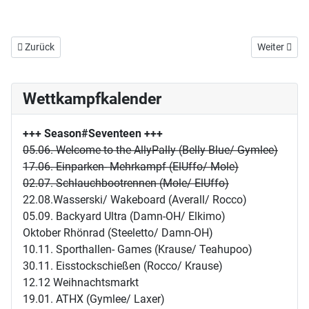
Vorheriger Beitrag: E11/S08: Darten
Nächster Be
Zurück
Weiter
Wettkampfkalender
+++ Season#Seventeen
+++
05.06. Welcome to the AllyPally (Belly Blue/ Gymlee)
17.06. Einparken- Mehrkampf (ElUffo/ Mole)
02.07. Schlauchbootrennen (Mole/ ElUffo)
22.08.Wasserski/ Wakeboard (Averall/ Rocco)
05.09. Backyard Ultra (Damn-OH/ Elkimo)
Oktober Rhönrad (Steeletto/ Damn-OH)
10.11. Sporthallen- Games (Krause/ Teahupoo)
30.11. Eisstockschießen (Rocco/ Krause)
12.12 Weihnachtsmarkt
19.01. ATHX (Gymlee/ Laxer)