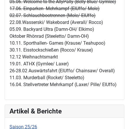
05.06. Welcome to the AllyPally (Belly Blue/ Gymlee)
17.06. Einparken- Mehrkampf (ElUffo/ Mole)
02.07. Schlauchbootrennen (Mole/ ElUffo)
22.08.Wasserski/ Wakeboard (Averall/ Rocco)
05.09. Backyard Ultra (Damn-OH/ Elkimo)
Oktober Rhönrad (Steeletto/ Damn-OH)
10.11. Sporthallen- Games (Krause/ Teahupoo)
30.11. Eisstockschießen (Rocco/ Krause)
12.12 Weihnachtsmarkt
19.01. ATHX (Gymlee/ Laxer)
26-28.02 Auswärtsfahrt (ElUffo/ Chainsaw/ Overall)
11.03. Murderball (Rocket/ Steeletto)
16.04. Stellvertreter Mehrkampf (Laxer/ Pille/ ElUffo)
Artikel & Berichte
Saison 25/26