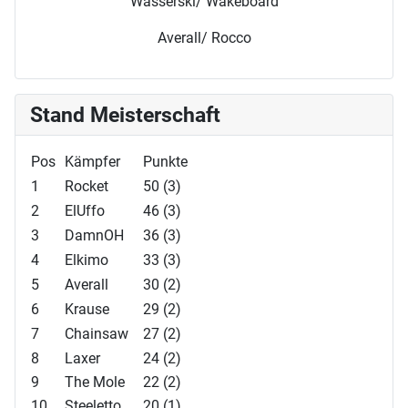
Wasserski/ Wakeboard
Averall/ Rocco
Stand Meisterschaft
Pos
Kämpfer
Punkte
1
Rocket
50 (3)
2
ElUffo
46 (3)
3
DamnOH
36 (3)
4
Elkimo
33 (3)
5
Averall
30 (2)
6
Krause
29 (2)
7
Chainsaw
27 (2)
8
Laxer
24 (2)
9
The Mole
22 (2)
10
Steeletto
20 (1)