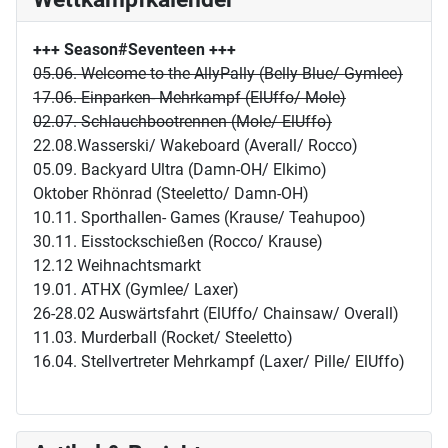
+++ Season#Seventeen
+++
05.06. Welcome to the AllyPally (Belly Blue/ Gymlee)
17.06. Einparken- Mehrkampf (ElUffo/ Mole)
02.07. Schlauchbootrennen (Mole/ ElUffo)
22.08.Wasserski/ Wakeboard (Averall/ Rocco)
05.09. Backyard Ultra (Damn-OH/ Elkimo)
Oktober Rhönrad (Steeletto/ Damn-OH)
10.11. Sporthallen- Games (Krause/ Teahupoo)
30.11. Eisstockschießen (Rocco/ Krause)
12.12 Weihnachtsmarkt
19.01. ATHX (Gymlee/ Laxer)
26-28.02 Auswärtsfahrt (ElUffo/ Chainsaw/ Overall)
11.03. Murderball (Rocket/ Steeletto)
16.04. Stellvertreter Mehrkampf (Laxer/ Pille/ ElUffo)