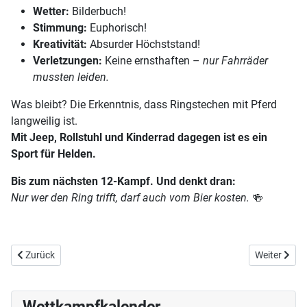
Wetter:
Bilderbuch!
Stimmung:
Euphorisch!
Kreativität:
Absurder Höchststand!
Verletzungen:
Keine ernsthaften –
nur Fahrräder
mussten leiden.
Was bleibt? Die Erkenntnis, dass Ringstechen mit Pferd
langweilig ist.
Mit Jeep, Rollstuhl und Kinderrad dagegen ist es ein
Sport für Helden.
Bis zum nächsten 12-Kampf. Und denkt dran:
Nur wer den Ring trifft, darf auch vom Bier kosten.
🍻
Vorheriger Beitrag: E04 / S16 Ein-Schläger-Golf
Nächster Bei
Zurück
Weiter
Wettkampfkalender