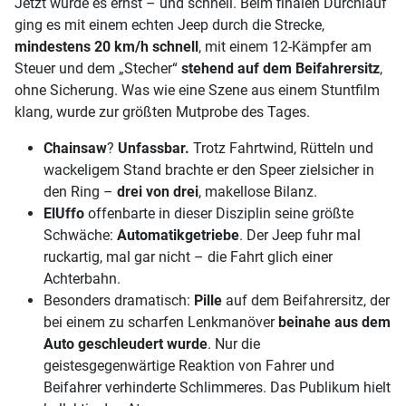
Jetzt wurde es ernst – und schnell. Beim finalen Durchlauf
ging es mit einem echten Jeep durch die Strecke,
mindestens 20 km/h schnell
, mit einem 12-Kämpfer am
Steuer und dem „Stecher“
stehend auf dem Beifahrersitz
,
ohne Sicherung. Was wie eine Szene aus einem Stuntfilm
klang, wurde zur größten Mutprobe des Tages.
Chainsaw
?
Unfassbar.
Trotz Fahrtwind, Rütteln und
wackeligem Stand brachte er den Speer zielsicher in
den Ring –
drei von drei
, makellose Bilanz.
ElUffo
offenbarte in dieser Disziplin seine größte
Schwäche:
Automatikgetriebe
. Der Jeep fuhr mal
ruckartig, mal gar nicht – die Fahrt glich einer
Achterbahn.
Besonders dramatisch:
Pille
auf dem Beifahrersitz, der
bei einem zu scharfen Lenkmanöver
beinahe aus dem
Auto geschleudert wurde
. Nur die
geistesgegenwärtige Reaktion von Fahrer und
Beifahrer verhinderte Schlimmeres. Das Publikum hielt