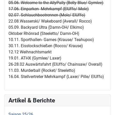
05.06. Welcome to the AllyPally (Belly Blue/ Gymlee)
17.06. Einparken- Mehrkampf (ElUffo/ Mole)
02.07. Schlauchbootrennen (Mole/ ElUffo)
22.08.Wasserski/ Wakeboard (Averall/ Rocco)
05.09. Backyard Ultra (Damn-OH/ Elkimo)
Oktober Rhönrad (Steeletto/ Damn-OH)
10.11. Sporthallen- Games (Krause/ Teahupoo)
30.11. Eisstockschießen (Rocco/ Krause)
12.12 Weihnachtsmarkt
19.01. ATHX (Gymlee/ Laxer)
26-28.02 Auswärtsfahrt (ElUffo/ Chainsaw/ Overall)
11.03. Murderball (Rocket/ Steeletto)
16.04. Stellvertreter Mehrkampf (Laxer/ Pille/ ElUffo)
Artikel & Berichte
Saison 25/26