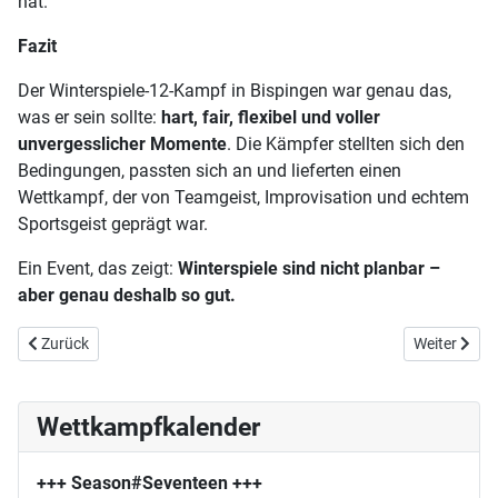
hat.
Fazit
Der Winterspiele-12-Kampf in Bispingen war genau das,
was er sein sollte:
hart, fair, flexibel und voller
unvergesslicher Momente
. Die Kämpfer stellten sich den
Bedingungen, passten sich an und lieferten einen
Wettkampf, der von Teamgeist, Improvisation und echtem
Sportsgeist geprägt war.
Ein Event, das zeigt:
Winterspiele sind nicht planbar –
aber genau deshalb so gut.
Vorheriger Beitrag: E10 / S16 : Wettrutschen
Nächster Bei
Zurück
Weiter
Wettkampfkalender
+++ Season#Seventeen
+++