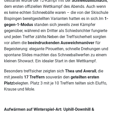
Gestartet wurde der 12-Kampf mit der
Schneeballschlacht
,
dem ersten offiziellen Wettkampf des Abends. Auch wenn
es keine echten Schneebälle waren – die von der Skischule
Bispingen bereitgestellten Varianten hatten es in sich.Im
1-
gegen-1-Modus
standen sich jeweils zwei Kämpfer
gegenüber, während ein Dritter als Schiedsrichter fungierte
und jeden Treffer zählte.Neben der Treffsicherheit sorgten
vor allem die
beeindruckenden Ausweichmanöver
für
Begeisterung: elegante Pirouetten, schnelle Drehungen und
spontane Slides machten das Schneeballwerfen zu einem
kleinen Showact. Ein idealer Start in den Wettkampf.
Besonders treffsicher zeigten sich
Thea und Averall
, die
mit jeweils
17 Treffern
souverän den
geteilten ersten
Platz
belegten. Platz 3 mit je 10 Treffern teilten sich Eluffo,
Krause und Mole.
Aufwärmen auf Winterspiel-Art: Uphill-Downhill &