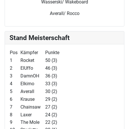
Wasserski/ Wakeboard
Averall/ Rocco
Stand Meisterschaft
Pos
Kämpfer
Punkte
1
Rocket
50 (3)
2
ElUffo
46 (3)
3
DamnOH
36 (3)
4
Elkimo
33 (3)
5
Averall
30 (2)
6
Krause
29 (2)
7
Chainsaw
27 (2)
8
Laxer
24 (2)
9
The Mole
22 (2)