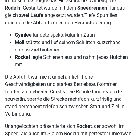
Im Anschluss folgte das Herzstück der Winterspiele:
Rodeln
. Gestartet wurde mit dem
Speedrennen
, für das
gleich
zwei Läufe
angesetzt wurden.Tiefe Spurrillen
machten die Abfahrt zur echten Herausforderung:
Gymlee
landete spektakulär im Zaun
Moll
stürzte und lief seinem Schlitten kurzerhand
durchs Ziel hinterher
Rocket
legte Schienen aus und nahm jedes Hütchen
mit
Die Abfahrt war nicht ungefährlich: hohe
Geschwindigkeiten und starkes Betriebsaufkommen
führten zu mehreren Crashs. Die Rennleitung reagierte
souverän, sperrte die Strecke mehrfach kurzfristig und
stand permanent telefonisch zwischen Start und Ziel in
Verbindung.
Unangefochten präsentierte sich
Rocket
, der sowohl im
Speed- als auch im Slalom-Rodeln mit perfekter Linienwahl