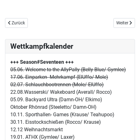
Vorheriger Beitrag: E05/S15: Günter Netzer, Star Trek und das 12-
Nächster Bei
Zurück
Weiter
Wettkampfkalender
+++ Season#Seventeen
+++
05.06. Welcome to the AllyPally (Belly Blue/ Gymlee)
17.06. Einparken- Mehrkampf (ElUffo/ Mole)
02.07. Schlauchbootrennen (Mole/ ElUffo)
22.08.Wasserski/ Wakeboard (Averall/ Rocco)
05.09. Backyard Ultra (Damn-OH/ Elkimo)
Oktober Rhönrad (Steeletto/ Damn-OH)
10.11. Sporthallen- Games (Krause/ Teahupoo)
30.11. Eisstockschießen (Rocco/ Krause)
12.12 Weihnachtsmarkt
19.01. ATHX (Gymlee/ Laxer)