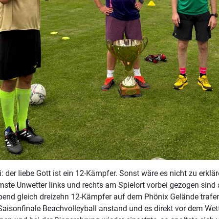
i: der liebe Gott ist ein 12-Kämpfer. Sonst wäre es nicht zu erklä
mste Unwetter links und rechts am Spielort vorbei gezogen sind 
end gleich dreizehn 12-Kämpfer auf dem Phönix Gelände trafe
Saisonfinale Beachvolleyball anstand und es direkt vor dem We