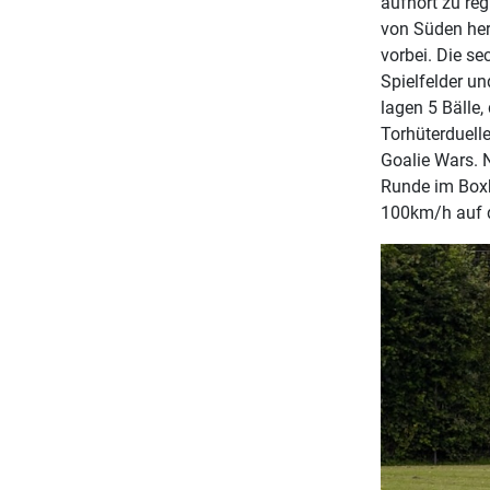
aufhört zu reg
von Süden her
vorbei. Die se
Spielfelder un
lagen 5 Bälle,
Torhüterduelle
Goalie Wars. N
Runde im Boxk
100km/h auf d