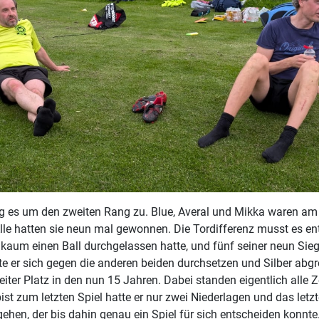
 es um den zweiten Rang zu. Blue, Averal und Mikka waren am
Alle hatten sie neun mal gewonnen. Die Tordifferenz musst es en
kaum einen Ball durchgelassen hatte, und fünf seiner neun Sieg
e er sich gegen die anderen beiden durchsetzen und Silber abgre
eiter Platz in den nun 15 Jahren. Dabei standen eigentlich alle 
ist zum letzten Spiel hatte er nur zwei Niederlagen und das letzte
ehen, der bis dahin genau ein Spiel für sich entscheiden konnte