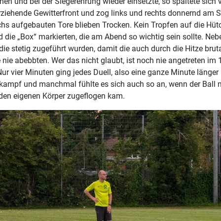
nen und bei der Siegerehrung wieder einsetzte, so spaltete sich 
ziehende Gewitterfront und zog links und rechts donnernd am S
chs aufgebauten Tore blieben Trocken. Kein Tropfen auf die Hütc
d die „Box“ markierten, die am Abend so wichtig sein sollte. Ne
 die stetig zugeführt wurden, damit die auch durch die Hitze bru
 nie abebbten. Wer das nicht glaubt, ist noch nie angetreten im 
ur vier Minuten ging jedes Duell, also eine ganze Minute länger 
ampf und manchmal fühlte es sich auch so an, wenn der Ball m
en eigenen Körper zugeflogen kam.