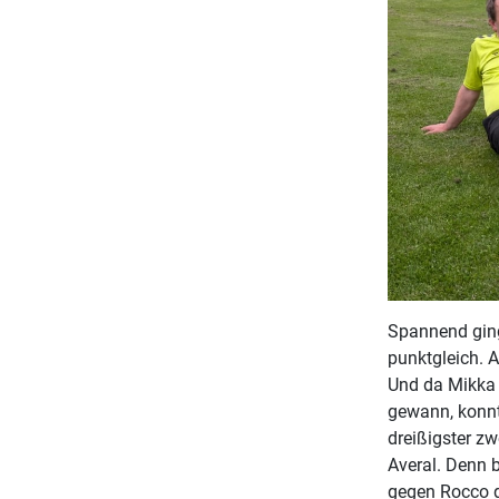
Spannend ging
punktgleich. 
Und da Mikka 
gewann, konnt
dreißigster zw
Averal. Denn b
gegen Rocco g