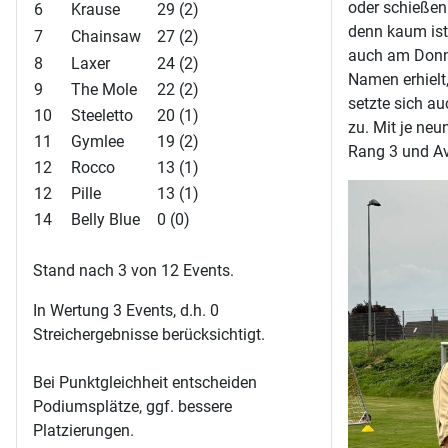
oder schießen
6
Krause
29 (2)
denn kaum ist 
7
Chainsaw
27 (2)
auch am Donn
8
Laxer
24 (2)
Namen erhielt
9
The Mole
22 (2)
setzte sich au
10
Steeletto
20 (1)
zu. Mit je neu
11
Gymlee
19 (2)
Rang 3 und Av
12
Rocco
13 (1)
12
Pille
13 (1)
14
Belly Blue
0 (0)
Stand nach 3 von 12 Events.
In Wertung 3 Events, d.h. 0
Streichergebnisse berücksichtigt.
Bei Punktgleichheit entscheiden
Podiumsplätze, ggf. bessere
Platzierungen.