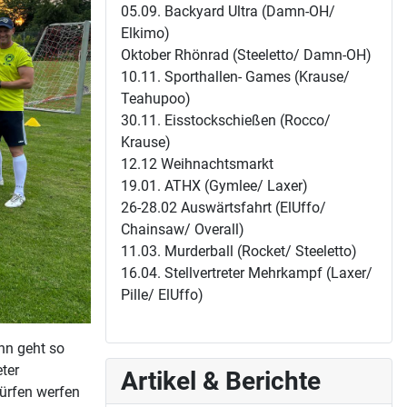
05.09. Backyard Ultra (Damn-OH/
Elkimo)
Oktober Rhönrad (Steeletto/ Damn-OH)
10.11. Sporthallen- Games (Krause/
Teahupoo)
30.11. Eisstockschießen (Rocco/
Krause)
12.12 Weihnachtsmarkt
19.01. ATHX (Gymlee/ Laxer)
26-28.02 Auswärtsfahrt (ElUffo/
Chainsaw/ Overall)
11.03. Murderball (Rocket/ Steeletto)
16.04. Stellvertreter Mehrkampf (Laxer/
Pille/ ElUffo)
ann geht so
ter
Artikel & Berichte
ürfen werfen