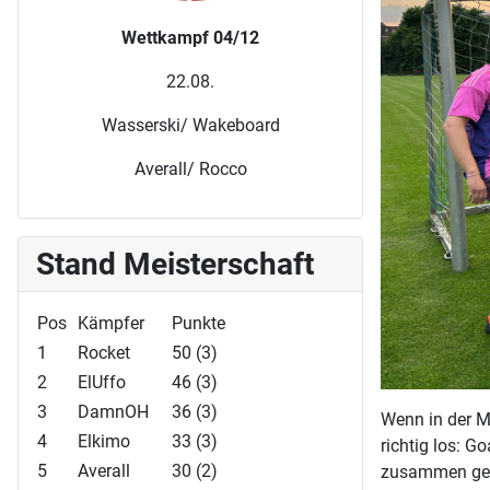
Wettkampf 04/12
22.08.
Wasserski/ Wakeboard
Averall/ Rocco
Stand Meisterschaft
Pos
Kämpfer
Punkte
1
Rocket
50 (3)
2
ElUffo
46 (3)
3
DamnOH
36 (3)
Wenn in der Ma
4
Elkimo
33 (3)
richtig los: 
5
Averall
30 (2)
zusammen gesc