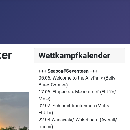
ter
Wettkampfkalender
+++ Season#Seventeen
+++
05.06. Welcome to the AllyPally (Belly
Blue/ Gymlee)
17.06. Einparken- Mehrkampf (ElUffo/
Mole)
02.07. Schlauchbootrennen (Mole/
ElUffo)
22.08.Wasserski/ Wakeboard (Averall/
Rocco)