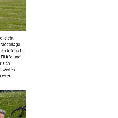
 leicht
e Niederlage
er einfach bei
 ElUffo und
r sich
chwerten
s es zu