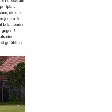
vor Lübeck die
portplatz
hen, die die
ben jedem Tor
tal belastenden
1 gegen 1
als eine
it gefühlten