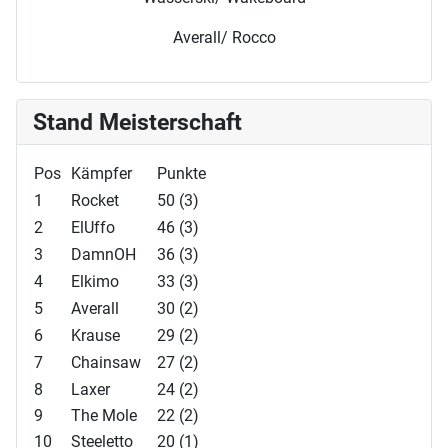
Averall/ Rocco
Stand Meisterschaft
Pos
Kämpfer
Punkte
1
Rocket
50 (3)
2
ElUffo
46 (3)
3
DamnOH
36 (3)
4
Elkimo
33 (3)
5
Averall
30 (2)
6
Krause
29 (2)
7
Chainsaw
27 (2)
8
Laxer
24 (2)
9
The Mole
22 (2)
10
Steeletto
20 (1)