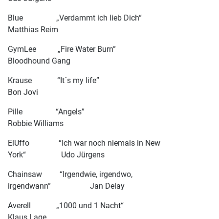
Blue „Verdammt ich lieb Dich“
Matthias Reim
GymLee „Fire Water Burn”
Bloodhound Gang
Krause “It´s my life”
Bon Jovi
Pille “Angels”
Robbie Williams
ElUffo “Ich war noch niemals in New
York“ Udo Jürgens
Chainsaw “Irgendwie, irgendwo,
irgendwann” Jan Delay
Averell „1000 und 1 Nacht“
Klaus Lage