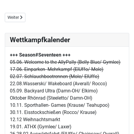
Nächster Beitrag: E11/S14: Der Averell des Kastenfussi
Weiter
Wettkampfkalender
+++ Season#Seventeen
+++
05.06. Welcome to the AllyPally (Belly Blue/ Gymlee)
17.06. Einparken- Mehrkampf (ElUffo/ Mole)
02.07. Schlauchbootrennen (Mole/ ElUffo)
22.08.Wasserski/ Wakeboard (Averall/ Rocco)
05.09. Backyard Ultra (Damn-OH/ Elkimo)
Oktober Rhönrad (Steeletto/ Damn-OH)
10.11. Sporthallen- Games (Krause/ Teahupoo)
30.11. Eisstockschießen (Rocco/ Krause)
12.12 Weihnachtsmarkt
19.01. ATHX (Gymlee/ Laxer)
26-28.02 Auswärtsfahrt (ElUffo/ Chainsaw/ Overall)