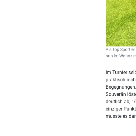
Als Top Sportler
nun im Wohnzimm
Im Turnier sel
praktisch nich
Begegnungen. 
Souverän löste
deutlich ab, 1
einziger Punk
musste es dan