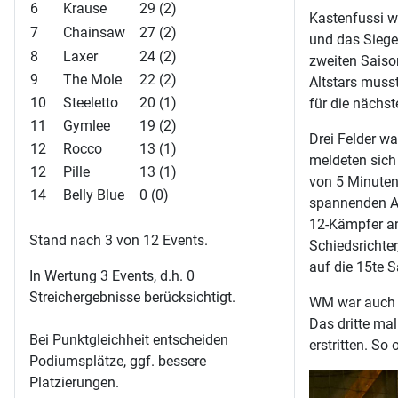
6
Krause
29 (2)
Kastenfussi w
7
Chainsaw
27 (2)
und das Siege
8
Laxer
24 (2)
zweiten Saison
9
The Mole
22 (2)
Altstars muss
10
Steeletto
20 (1)
für die nächst
11
Gymlee
19 (2)
Drei Felder w
12
Rocco
13 (1)
meldeten sich 
12
Pille
13 (1)
von 5 Minuten 
14
Belly Blue
0 (0)
spannenden Ab
12-Kämpfer an
Stand nach 3 von 12 Events.
Schiedsrichte
auf die 15te 
In Wertung 3 Events, d.h. 0
Streichergebnisse berücksichtigt.
WM war auch d
Das dritte mal
Bei Punktgleichheit entscheiden
erstritten. So
Podiumsplätze, ggf. bessere
Platzierungen.