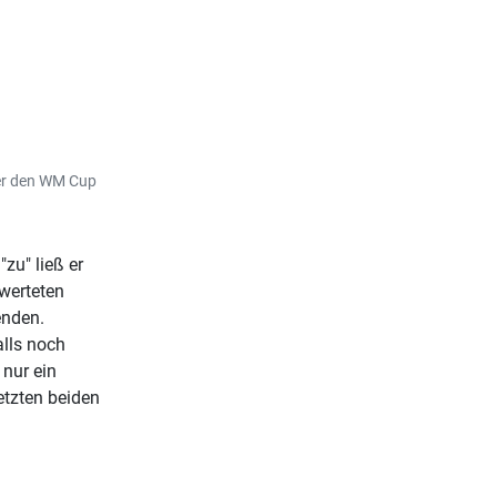
 der den WM Cup
zu" ließ er
ewerteten
enden.
alls noch
 nur ein
etzten beiden