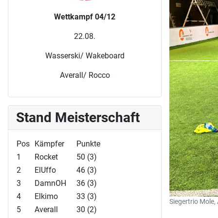
Wettkampf 04/12
22.08.
Wasserski/ Wakeboard
Averall/ Rocco
Stand Meisterschaft
Pos
Kämpfer
Punkte
1
Rocket
50 (3)
2
ElUffo
46 (3)
3
DamnOH
36 (3)
4
Elkimo
33 (3)
Siegertrio Mole,
5
Averall
30 (2)