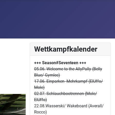
Wettkampfkalender
+++ Season#Seventeen
+++
05.06. Welcome to the AllyPally (Belly
Blue/ Gymlee)
17.06. Einparken- Mehrkampf (ElUffo/
Mole)
02.07. Schlauchbootrennen (Mole/
ElUffo)
22.08.Wasserski/ Wakeboard (Averall/
Rocco)