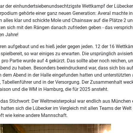
ar der einhundertsiebenundsechtzigste Wettkampf der Lübecke
rpodium gehörte einer ganz neuen Generation: Averal machte in 
 alles klar und schickte Mole und Chainsaw auf die Plätze 2 un
ten sich mit den Rängen danach zufrieden geben - das verspric
en Jahre!
aren aufgebaut und es hieß jeder gegen jeden. 12 der 16 Wettkä
spielbereit, so war einiges zu erwarten. Die ursprünglich avisier
pro Partie wurde auf 4 gekürzt. Das sollte aber noch reichen, u
end zu haben. Besonders beeindruckend war, dass sich bis au
 dem Abend in der Halle eingefunden hatten und unterstützten 
r, Tabellenführer und in der Versorgung. Der Zusammenhalt wec
Saison und die WM in Hamburg, die für 2025 ansteht.
as Stichwort: Der Weltmeisterpokal war endlich aus München e
 hatten sich die Lübecker im Vergleich mit allen Teams der Welt
 oft wie keine andere Mannschaft.