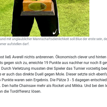
 und mit unglaublicher Mannschaftsdienlichkeit soll Blue der erste sein,
er aufstellen darf.
bst ließ Averell nichts anbrennen. Ökonomisch clever und hinten "
ts gegen sich zu, erreichte 19 Punkte aus nachher nur noch 8 g
Durch Verletzung mussten drei Spieler das Turnier vorzeitig be
 er auch das direkte Duell gegen Mole. Dieser setzte sich ebenf
6 Punkte waren sein Ergebnis. Die Pätze 3 - 5 dagegen entschied
t. Den hatte Chainsaw mehr als Rocket und Mikka. Und bei den l
n die Tordifferenz lösen.