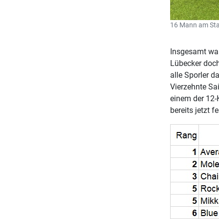
16 Mann am Sta
Insgesamt war
Lübecker doch
alle Sporler d
Vierzehnte Sa
einem der 12-K
bereits jetzt fe