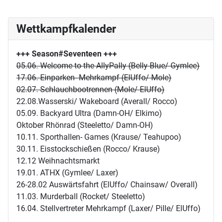
Wettkampfkalender
+++ Season#Seventeen
+++
05.06. Welcome to the AllyPally (Belly Blue/ Gymlee)
17.06. Einparken- Mehrkampf (ElUffo/ Mole)
02.07. Schlauchbootrennen (Mole/ ElUffo)
22.08.Wasserski/ Wakeboard (Averall/ Rocco)
05.09. Backyard Ultra (Damn-OH/ Elkimo)
Oktober Rhönrad (Steeletto/ Damn-OH)
10.11. Sporthallen- Games (Krause/ Teahupoo)
30.11. Eisstockschießen (Rocco/ Krause)
12.12 Weihnachtsmarkt
19.01. ATHX (Gymlee/ Laxer)
26-28.02 Auswärtsfahrt (ElUffo/ Chainsaw/ Overall)
11.03. Murderball (Rocket/ Steeletto)
16.04. Stellvertreter Mehrkampf (Laxer/ Pille/ ElUffo)