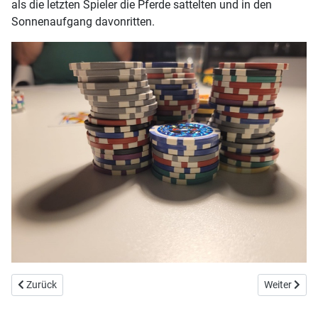
als die letzten Spieler die Pferde sattelten und in den
Sonnenaufgang davonritten.
Vorheriger Beitrag: E08/S13: Wasserball - oder auch: Wasser überall
Nächster Be
Zurück
Weiter