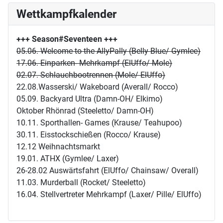
Wettkampfkalender
+++ Season#Seventeen
+++
05.06. Welcome to the AllyPally (Belly Blue/ Gymlee)
17.06. Einparken- Mehrkampf (ElUffo/ Mole)
02.07. Schlauchbootrennen (Mole/ ElUffo)
22.08.Wasserski/ Wakeboard (Averall/ Rocco)
05.09. Backyard Ultra (Damn-OH/ Elkimo)
Oktober Rhönrad (Steeletto/ Damn-OH)
10.11. Sporthallen- Games (Krause/ Teahupoo)
30.11. Eisstockschießen (Rocco/ Krause)
12.12 Weihnachtsmarkt
19.01. ATHX (Gymlee/ Laxer)
26-28.02 Auswärtsfahrt (ElUffo/ Chainsaw/ Overall)
11.03. Murderball (Rocket/ Steeletto)
16.04. Stellvertreter Mehrkampf (Laxer/ Pille/ ElUffo)