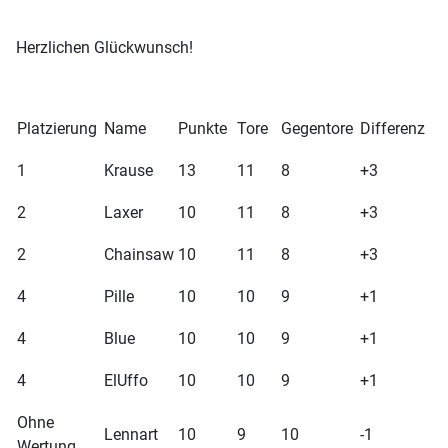
Herzlichen Glückwunsch!
Platzierung
Name
Punkte
Tore
Gegentore
Differenz
1
Krause
13
11
8
+3
2
Laxer
10
11
8
+3
2
Chainsaw
10
11
8
+3
4
Pille
10
10
9
+1
4
Blue
10
10
9
+1
4
ElUffo
10
10
9
+1
Ohne
Lennart
10
9
10
-1
Wertung