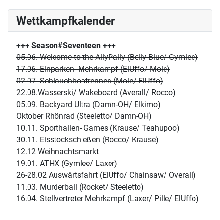
Wettkampfkalender
+++ Season#Seventeen
+++
05.06. Welcome to the AllyPally (Belly Blue/ Gymlee)
17.06. Einparken- Mehrkampf (ElUffo/ Mole)
02.07. Schlauchbootrennen (Mole/ ElUffo)
22.08.Wasserski/ Wakeboard (Averall/ Rocco)
05.09. Backyard Ultra (Damn-OH/ Elkimo)
Oktober Rhönrad (Steeletto/ Damn-OH)
10.11. Sporthallen- Games (Krause/ Teahupoo)
30.11. Eisstockschießen (Rocco/ Krause)
12.12 Weihnachtsmarkt
19.01. ATHX (Gymlee/ Laxer)
26-28.02 Auswärtsfahrt (ElUffo/ Chainsaw/ Overall)
11.03. Murderball (Rocket/ Steeletto)
16.04. Stellvertreter Mehrkampf (Laxer/ Pille/ ElUffo)