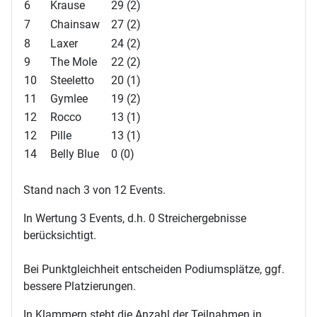
6
Krause
29 (2)
7
Chainsaw
27 (2)
8
Laxer
24 (2)
9
The Mole
22 (2)
10
Steeletto
20 (1)
11
Gymlee
19 (2)
12
Rocco
13 (1)
12
Pille
13 (1)
14
Belly Blue
0 (0)
Stand nach 3 von 12 Events.
In Wertung 3 Events, d.h. 0 Streichergebnisse
berücksichtigt.
Bei Punktgleichheit entscheiden Podiumsplätze, ggf.
bessere Platzierungen.
In Klammern steht die Anzahl der Teilnahmen in