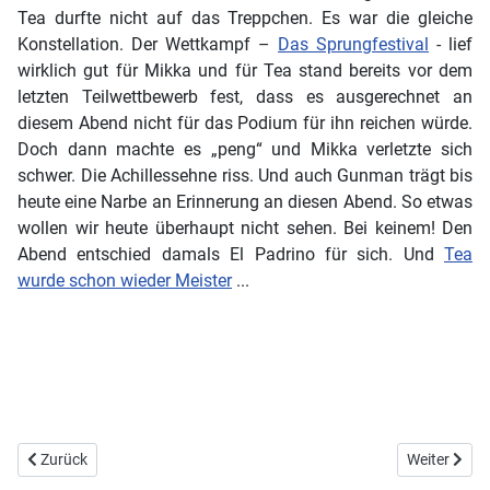
Tea durfte nicht auf das Treppchen. Es war die gleiche
Konstellation. Der Wettkampf –
Das Sprungfestival
- lief
wirklich gut für Mikka und für Tea stand bereits vor dem
letzten Teilwettbewerb fest, dass es ausgerechnet an
diesem Abend nicht für das Podium für ihn reichen würde.
Doch dann machte es „peng“ und Mikka verletzte sich
schwer. Die Achillessehne riss. Und auch Gunman trägt bis
heute eine Narbe an Erinnerung an diesen Abend. So etwas
wollen wir heute überhaupt nicht sehen. Bei keinem! Den
Abend entschied damals El Padrino für sich. Und
Tea
wurde schon wieder Meister
...
Vorheriger Beitrag: ERSTEA [ˈɛrstə]
Nächster Bei
Zurück
Weiter