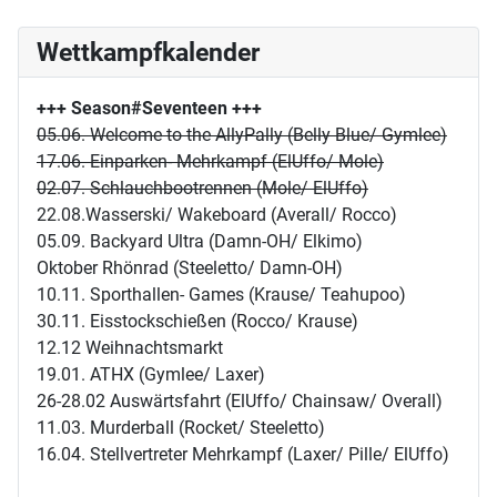
Wettkampfkalender
+++ Season#Seventeen
+++
05.06. Welcome to the AllyPally (Belly Blue/ Gymlee)
17.06. Einparken- Mehrkampf (ElUffo/ Mole)
02.07. Schlauchbootrennen (Mole/ ElUffo)
22.08.Wasserski/ Wakeboard (Averall/ Rocco)
05.09. Backyard Ultra (Damn-OH/ Elkimo)
Oktober Rhönrad (Steeletto/ Damn-OH)
10.11. Sporthallen- Games (Krause/ Teahupoo)
30.11. Eisstockschießen (Rocco/ Krause)
12.12 Weihnachtsmarkt
19.01. ATHX (Gymlee/ Laxer)
26-28.02 Auswärtsfahrt (ElUffo/ Chainsaw/ Overall)
11.03. Murderball (Rocket/ Steeletto)
16.04. Stellvertreter Mehrkampf (Laxer/ Pille/ ElUffo)