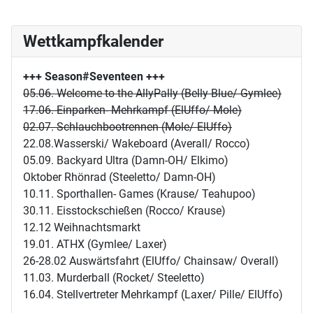
Wettkampfkalender
+++ Season#Seventeen
+++
05.06. Welcome to the AllyPally (Belly Blue/ Gymlee)
17.06. Einparken- Mehrkampf (ElUffo/ Mole)
02.07. Schlauchbootrennen (Mole/ ElUffo)
22.08.Wasserski/ Wakeboard (Averall/ Rocco)
05.09. Backyard Ultra (Damn-OH/ Elkimo)
Oktober Rhönrad (Steeletto/ Damn-OH)
10.11. Sporthallen- Games (Krause/ Teahupoo)
30.11. Eisstockschießen (Rocco/ Krause)
12.12 Weihnachtsmarkt
19.01. ATHX (Gymlee/ Laxer)
26-28.02 Auswärtsfahrt (ElUffo/ Chainsaw/ Overall)
11.03. Murderball (Rocket/ Steeletto)
16.04. Stellvertreter Mehrkampf (Laxer/ Pille/ ElUffo)