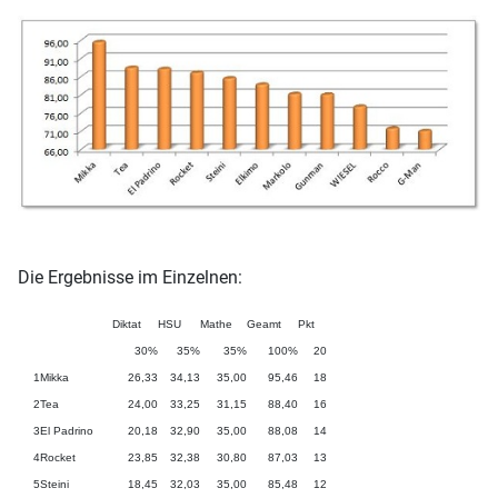
Die Ergebnisse im Einzelnen:
Diktat
HSU
Mathe
Geamt
Pkt
30%
35%
35%
100%
20
1
Mikka
26,33
34,13
35,00
95,46
18
2
Tea
24,00
33,25
31,15
88,40
16
3
El Padrino
20,18
32,90
35,00
88,08
14
4
Rocket
23,85
32,38
30,80
87,03
13
5
Steini
18,45
32,03
35,00
85,48
12