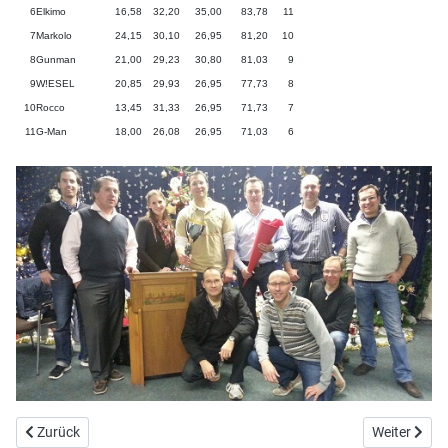
6
Elkimo
16,58
32,20
35,00
83,78
11
7
Markolo
24,15
30,10
26,95
81,20
10
8
Gunman
21,00
29,23
30,80
81,03
9
9
W!ESEL
20,85
29,93
26,95
77,73
8
10
Rocco
13,45
31,33
26,95
71,73
7
11
G-Man
18,00
26,08
26,95
71,03
6
Vorheriger Beitrag: Frohe Weihnachten
Nächster B
Zurück
Weiter