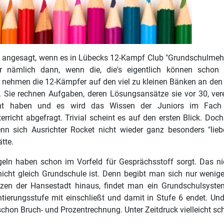
t angesagt, wenn es in Lübecks 12-Kampf Club "Grundschulmeh
 nämlich dann, wenn die, die's eigentlich können schon 
 nehmen die 12-Kämpfer auf den viel zu kleinen Bänken an den v
. Sie rechnen Aufgaben, deren Lösungsansätze sie vor 30, vere
rnt haben und es wird das Wissen der Juniors im Fach
rricht abgefragt. Trivial scheint es auf den ersten Blick. Doch
n sich Ausrichter Rocket nicht wieder ganz besonders "lieb
tte.
eln haben schon im Vorfeld für Gesprächsstoff sorgt. Das nic
icht gleich Grundschule ist. Denn begibt man sich nur wenige
nzen der Hansestadt hinaus, findet man ein Grundschulsystem
tierungsstufe mit einschließt und damit in Stufe 6 endet. Un
schon Bruch- und Prozentrechnung. Unter Zeitdruck vielleicht sc