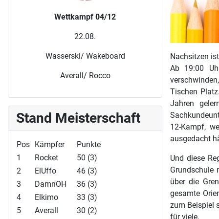
Wettkampf 04/12
22.08.
Wasserski/ Wakeboard
Nachsitzen is
Ab 19:00 Uhr
Averall/ Rocco
verschwinden,
Tischen Platz
Jahren gele
Stand Meisterschaft
Sachkundeunte
12-Kampf, wen
ausgedacht hä
Pos
Kämpfer
Punkte
1
Rocket
50 (3)
Und diese Reg
Grundschule n
2
ElUffo
46 (3)
über die Gre
3
DamnOH
36 (3)
gesamte Orien
4
Elkimo
33 (3)
zum Beispiel 
5
Averall
30 (2)
für viele.