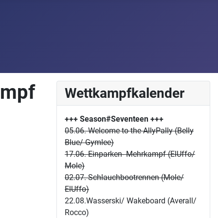
ampf
Wettkampfkalender
+++ Season#Seventeen
+++
05.06. Welcome to the AllyPally (Belly
Blue/ Gymlee)
17.06. Einparken- Mehrkampf (ElUffo/
Mole)
02.07. Schlauchbootrennen (Mole/
ElUffo)
22.08.Wasserski/ Wakeboard (Averall/
Rocco)