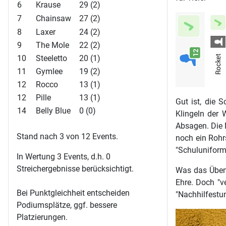
6
Krause
29 (2)
7
Chainsaw
27 (2)
8
Laxer
24 (2)
9
The Mole
22 (2)
10
Steeletto
20 (1)
11
Gymlee
19 (2)
12
Rocco
13 (1)
12
Pille
13 (1)
Gut ist, die 
14
Belly Blue
0 (0)
Klingeln der 
Absagen. Die 
Stand nach 3 von 12 Events.
noch ein Roh
"Schuluniform"
In Wertung 3 Events, d.h. 0
Streichergebnisse berücksichtigt.
Was das Üben 
Ehre. Doch "ve
Bei Punktgleichheit entscheiden
"Nachhilfestu
Podiumsplätze, ggf. bessere
Platzierungen.