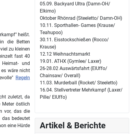
05.09. Backyard Ultra (Damn-OH/
Elkimo)
Oktober Rhönrad (Steeletto/ Damn-OH)
10.11. Sporthallen- Games (Krause/
Teahupoo)
rkampf" heißt.
30.11. Eisstockschießen (Rocco/
in die Betten
Krause)
iel zu kleinen
12.12 Weihnachtsmarkt
inzelt fast 40
19.01. ATHX (Gymlee/ Laxer)
 Heimat- und
26-28.02 Auswärtsfahrt (ElUffo/
 es wäre nicht
Chainsaw/ Overall)
evolle"
Regeln
11.03. Murderball (Rocket/ Steeletto)
16.04. Stellvertreter Mehrkampf (Laxer/
ht zuletzt, da
Pille/ ElUffo)
 Meter östlich
 vor, das die
d das bedeutet
Artikel & Berichte
hon eine Hürde