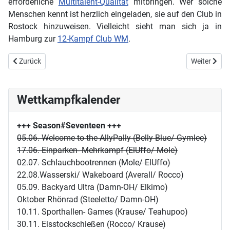
erforderliche
Multitalent-Qualität
mitbringen. Wer solche
Menschen kennt ist herzlich eingeladen, sie auf den Club in
Rostock hinzuweisen. Vielleicht sieht man sich ja in
Hamburg zur
12-Kampf Club WM
.
Vorheriger Beitrag: Showdown Free Fall Darts
Nächster Bei
Zurück
Weiter
Wettkampfkalender
+++ Season#Seventeen
+++
05.06. Welcome to the AllyPally (Belly Blue/ Gymlee)
17.06. Einparken- Mehrkampf (ElUffo/ Mole)
02.07. Schlauchbootrennen (Mole/ ElUffo)
22.08.Wasserski/ Wakeboard (Averall/ Rocco)
05.09. Backyard Ultra (Damn-OH/ Elkimo)
Oktober Rhönrad (Steeletto/ Damn-OH)
10.11. Sporthallen- Games (Krause/ Teahupoo)
30.11. Eisstockschießen (Rocco/ Krause)