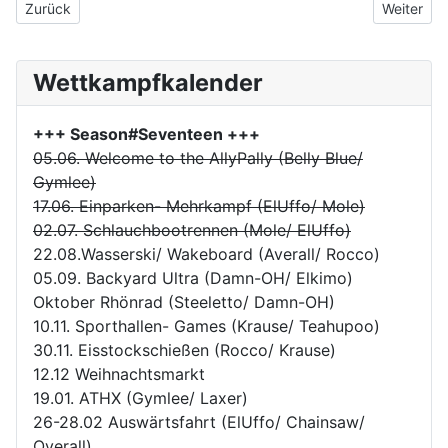
Vorheriger Beitrag: Hunderttausender Marke geknackt
Nächster B
Zurück
Weiter
Wettkampfkalender
+++ Season#Seventeen
+++
05.06. Welcome to the AllyPally (Belly Blue/
Gymlee)
17.06. Einparken- Mehrkampf (ElUffo/ Mole)
02.07. Schlauchbootrennen (Mole/ ElUffo)
22.08.Wasserski/ Wakeboard (Averall/ Rocco)
05.09. Backyard Ultra (Damn-OH/ Elkimo)
Oktober Rhönrad (Steeletto/ Damn-OH)
10.11. Sporthallen- Games (Krause/ Teahupoo)
30.11. Eisstockschießen (Rocco/ Krause)
12.12 Weihnachtsmarkt
19.01. ATHX (Gymlee/ Laxer)
26-28.02 Auswärtsfahrt (ElUffo/ Chainsaw/
Overall)