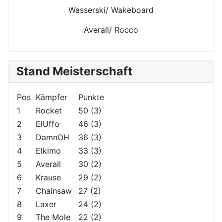
Wasserski/ Wakeboard
Averall/ Rocco
Stand Meisterschaft
Pos
Kämpfer
Punkte
1
Rocket
50 (3)
2
ElUffo
46 (3)
3
DamnOH
36 (3)
4
Elkimo
33 (3)
5
Averall
30 (2)
6
Krause
29 (2)
7
Chainsaw
27 (2)
8
Laxer
24 (2)
9
The Mole
22 (2)