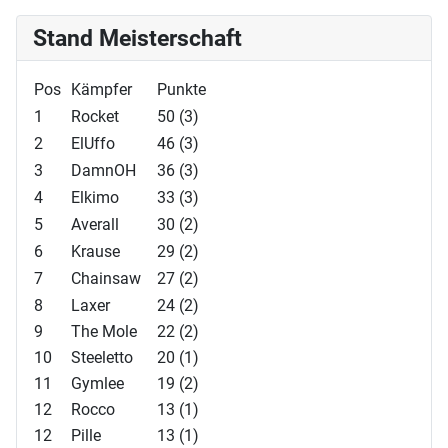
Stand Meisterschaft
Pos
Kämpfer
Punkte
1
Rocket
50 (3)
2
ElUffo
46 (3)
3
DamnOH
36 (3)
4
Elkimo
33 (3)
5
Averall
30 (2)
6
Krause
29 (2)
7
Chainsaw
27 (2)
8
Laxer
24 (2)
9
The Mole
22 (2)
10
Steeletto
20 (1)
11
Gymlee
19 (2)
12
Rocco
13 (1)
12
Pille
13 (1)