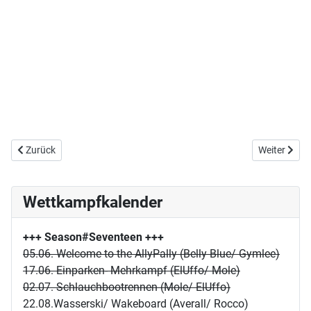
Vorheriger Beitrag: Steini siegt im Klettern
Nächster Bei
Zurück
Weiter
Wettkampfkalender
+++ Season#Seventeen
+++
05.06. Welcome to the AllyPally (Belly Blue/ Gymlee)
17.06. Einparken- Mehrkampf (ElUffo/ Mole)
02.07. Schlauchbootrennen (Mole/ ElUffo)
22.08.Wasserski/ Wakeboard (Averall/ Rocco)