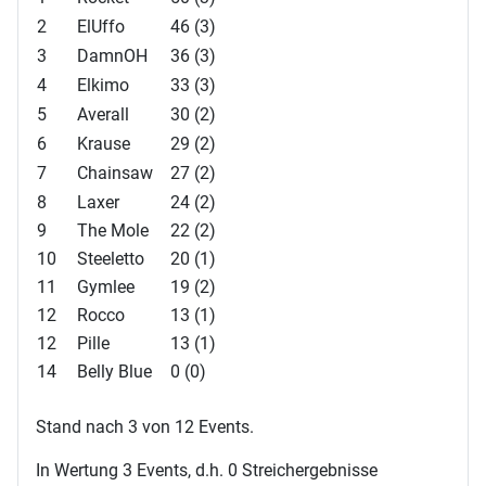
2
ElUffo
46 (3)
3
DamnOH
36 (3)
4
Elkimo
33 (3)
5
Averall
30 (2)
6
Krause
29 (2)
7
Chainsaw
27 (2)
8
Laxer
24 (2)
9
The Mole
22 (2)
10
Steeletto
20 (1)
11
Gymlee
19 (2)
12
Rocco
13 (1)
12
Pille
13 (1)
14
Belly Blue
0 (0)
Stand nach 3 von 12 Events.
In Wertung 3 Events, d.h. 0 Streichergebnisse