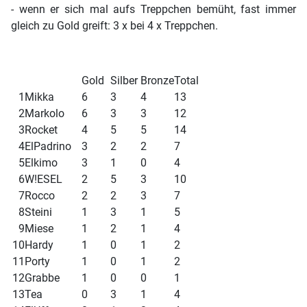
- wenn er sich mal aufs Treppchen bemüht, fast immer
gleich zu Gold greift: 3 x bei 4 x Treppchen.
Gold
Silber
Bronze
Total
1
Mikka
6
3
4
13
2
Markolo
6
3
3
12
3
Rocket
4
5
5
14
4
ElPadrino
3
2
2
7
5
Elkimo
3
1
0
4
6
W!ESEL
2
5
3
10
7
Rocco
2
2
3
7
8
Steini
1
3
1
5
9
Miese
1
2
1
4
10
Hardy
1
0
1
2
11
Porty
1
0
1
2
12
Grabbe
1
0
0
1
13
Tea
0
3
1
4