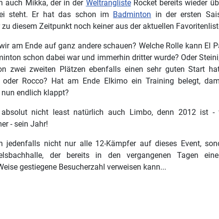
 auch Mikka, der in der
Weltrangliste
Rocket bereits wieder üb
i steht. Er hat das schon im
Badminton
in der ersten Sai
 zu diesem Zeitpunkt noch keiner aus der aktuellen Favoritenlist
ir am Ende auf ganz andere schauen? Welche Rolle kann El Pa
inton schon dabei war und immerhin dritter wurde? Oder Steini,
on zwei zweiten Plätzen ebenfalls einen sehr guten Start ha
en oder Rocco? Hat am Ende Elkimo ein Training belegt, dam
 nun endlich klappt?
absolut nicht least natürlich auch Limbo, denn 2012 ist - 
r - sein Jahr!
h jedenfalls nicht nur alle 12-Kämpfer auf dieses Event, so
elsbachhalle, der bereits in den vergangenen Tagen ei
 Weise gestiegene Besucherzahl verweisen kann...
rag: Porty siegt leicht und locker...