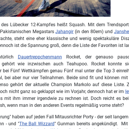
t des Lübecker 12-Kampfes heißt Squash. Mit dem Trendsport 
e Pakistanischen Megastars
Jahangir
(in den 80ern) und
Janshe
rachte, steht eine eher klassische und wenig spektakuläre Dis
och ist die Spannung groß, denn die Liste der Favoriten ist la
türlich
Dauertreppchenmann
Rocket, der genauso pausc
te gehört wie inzwischen auch Teahupoo. Rocket konnte s
 bei Fünf Wettkämpfen genau Fünf mal unter die Top 3 einre
l, bei aber nur vier Teilnahmen. Beide sind fit und können mi
nso gehört der aktuelle Champion Markolo auf diese Liste. Z
och nicht ganz so geklappt wie im Vorjahr, dennoch hat er im
le
ss mit ihm immer irgendwie zu rechnen ist. Doch reicht es bei
sh, wenn man in den anderen Events regelmäßig vorne steht?
ung" haben auf jeden Fall Mitausrichter Porty - der seit lange
nn - und "
The Ball Wizzard
" Gunman bereits angekündigt. Mit