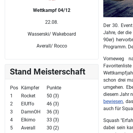
Wettkampf 04/12
22.08.
Der 30. Even
Jahre, der di
Wasserski/ Wakeboard
90er) hervorb
Averall/ Rocco
Programm. Denn
Vorneweg na
Favoritenlis
Stand Meisterschaft
Wettkampfjahr
schon drei ma
umgehen. Ebe
Pos
Kämpfer
Punkte
diesem Jahr n
1
Rocket
50 (3)
bewiesen
, da
2
ElUffo
46 (3)
auch für Squa
3
DamnOH
36 (3)
4
Elkimo
33 (3)
Squash "Erfahr
dabei sein ka
5
Averall
30 (2)