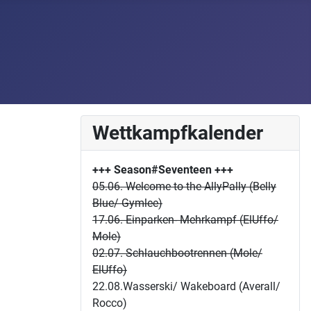
Wettkampfkalender
+++ Season#Seventeen
+++
05.06. Welcome to the AllyPally (Belly
Blue/ Gymlee)
17.06. Einparken- Mehrkampf (ElUffo/
Mole)
02.07. Schlauchbootrennen (Mole/
ElUffo)
22.08.Wasserski/ Wakeboard (Averall/
Rocco)