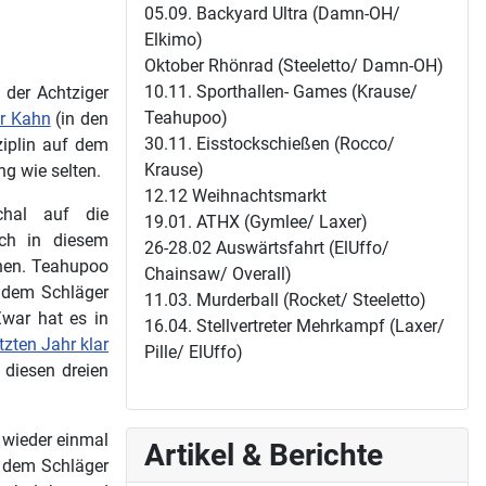
05.09. Backyard Ultra (Damn-OH/
Elkimo)
Oktober Rhönrad (Steeletto/ Damn-OH)
10.11. Sporthallen- Games (Krause/
der Achtziger
Teahupoo)
r Kahn
(in den
30.11. Eisstockschießen (Rocco/
ziplin auf dem
Krause)
ng wie selten.
12.12 Weihnachtsmarkt
hal auf die
19.01. ATHX (Gymlee/ Laxer)
ich in diesem
26-28.02 Auswärtsfahrt (ElUffo/
ihen. Teahupoo
Chainsaw/ Overall)
t dem Schläger
11.03. Murderball (Rocket/ Steeletto)
war hat es in
16.04. Stellvertreter Mehrkampf (Laxer/
tzten Jahr klar
Pille/ ElUffo)
 diesen dreien
m wieder einmal
Artikel & Berichte
 dem Schläger