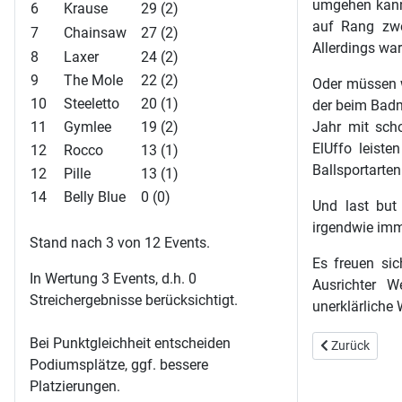
umgehen kann
6
Krause
29 (2)
auf Rang zwe
7
Chainsaw
27 (2)
Allerdings war
8
Laxer
24 (2)
9
The Mole
22 (2)
Oder müssen w
10
Steeletto
20 (1)
der beim Badm
11
Gymlee
19 (2)
Jahr mit sch
ElUffo leist
12
Rocco
13 (1)
Ballsportarten
12
Pille
13 (1)
14
Belly Blue
0 (0)
Und last but 
irgendwie imme
Stand nach 3 von 12 Events.
Es freuen sic
In Wertung 3 Events, d.h. 0
Ausrichter W
Streichergebnisse berücksichtigt.
unerklärliche
Bei Punktgleichheit entscheiden
Vorheriger Beit
Zurück
Podiumsplätze, ggf. bessere
Platzierungen.