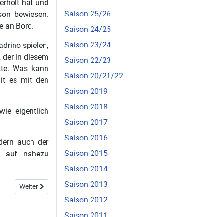
erholt hat und
Saison 25/26
son bewiesen.
e an Bord.
Saison 24/25
Saison 23/24
drino spielen,
 der in diesem
Saison 22/23
tte. Was kann
Saison 20/21/22
it es mit den
Saison 2019
Saison 2018
wie eigentlich
Saison 2017
Saison 2016
ndern auch der
Saison 2015
ne auf nahezu
Saison 2014
Saison 2013
Nächster Beitrag: Mikka wieder im Goldrausch
Weiter
Saison 2012
Saison 2011