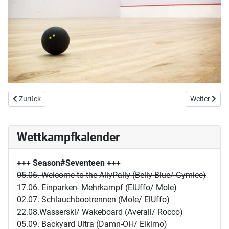
Vorheriger Beitrag: Fünfzigtausend Seitenaufrufe
Nächster Be
Zurück
Weiter
Wettkampfkalender
+++ Season#Seventeen
+++
05.06. Welcome to the AllyPally (Belly Blue/ Gymlee)
17.06. Einparken- Mehrkampf (ElUffo/ Mole)
02.07. Schlauchbootrennen (Mole/ ElUffo)
22.08.Wasserski/ Wakeboard (Averall/ Rocco)
05.09. Backyard Ultra (Damn-OH/ Elkimo)