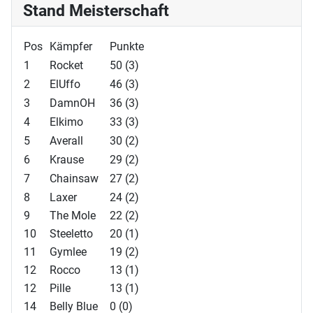
Stand Meisterschaft
Pos
Kämpfer
Punkte
1
Rocket
50 (3)
2
ElUffo
46 (3)
3
DamnOH
36 (3)
4
Elkimo
33 (3)
5
Averall
30 (2)
6
Krause
29 (2)
7
Chainsaw
27 (2)
8
Laxer
24 (2)
9
The Mole
22 (2)
10
Steeletto
20 (1)
11
Gymlee
19 (2)
12
Rocco
13 (1)
12
Pille
13 (1)
14
Belly Blue
0 (0)