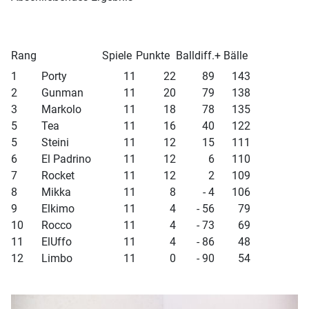
Rang
Spiele
Punkte
Balldiff.
+ Bälle
1
Porty
11
22
89
143
2
Gunman
11
20
79
138
3
Markolo
11
18
78
135
5
Tea
11
16
40
122
5
Steini
11
12
15
111
6
El Padrino
11
12
6
110
7
Rocket
11
12
2
109
8
Mikka
11
8
- 4
106
9
Elkimo
11
4
- 56
79
10
Rocco
11
4
- 73
69
11
ElUffo
11
4
- 86
48
12
Limbo
11
0
- 90
54