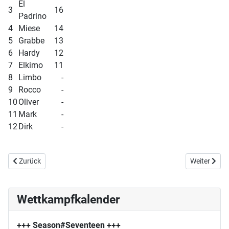
El
3
16
Padrino
4
Miese
14
5
Grabbe
13
6
Hardy
12
7
Elkimo
11
8
Limbo
-
9
Rocco
-
10
Oliver
-
11
Mark
-
12
Dirk
-
Vorheriger Beitrag: 12/09 Schlag den Raab
Nächster Be
Zurück
Weiter
Wettkampfkalender
+++ Season#Seventeen
+++