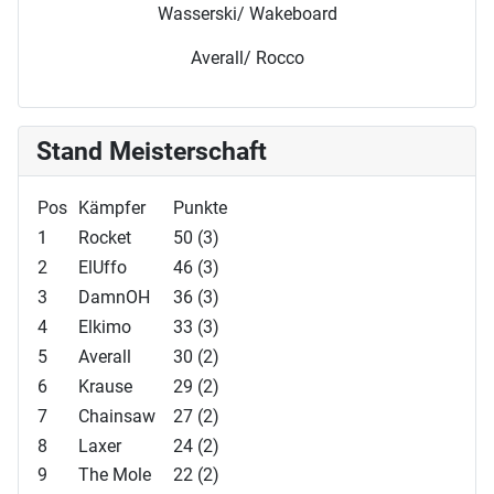
Wasserski/ Wakeboard
Averall/ Rocco
Stand Meisterschaft
Pos
Kämpfer
Punkte
1
Rocket
50 (3)
2
ElUffo
46 (3)
3
DamnOH
36 (3)
4
Elkimo
33 (3)
5
Averall
30 (2)
6
Krause
29 (2)
7
Chainsaw
27 (2)
8
Laxer
24 (2)
9
The Mole
22 (2)