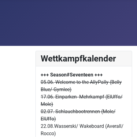
Wettkampfkalender
+++ Season#Seventeen
+++
05.06. Welcome to the AllyPally (Belly
Blue/ Gymlee)
17.06. Einparken- Mehrkampf (ElUffo/
Mole)
02.07. Schlauchbootrennen (Mole/
ElUffo)
22.08.Wasserski/ Wakeboard (Averall/
Rocco)