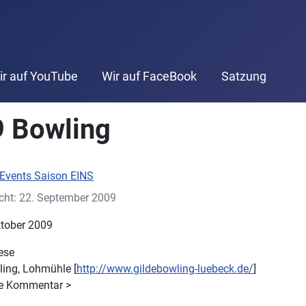
ir auf YouTube
Wir auf FaceBook
Satzung
9 Bowling
Events Saison EINS
icht: 22. September 2009
ktober 2009
ese
ling, Lohmühle [
http://www.gildebowling-luebeck.de/
]
he Kommentar >