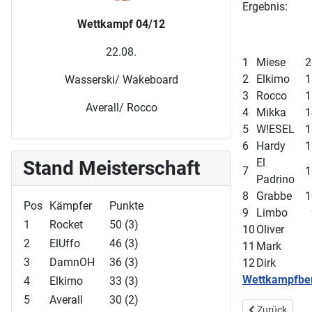
Ergebnis:
Wettkampf 04/12
22.08.
1
Miese
2
2
Elkimo
1
Wasserski/ Wakeboard
3
Rocco
1
Averall/ Rocco
4
Mikka
1
5
W!ESEL
1
6
Hardy
1
El
Stand Meisterschaft
7
1
Padrino
8
Grabbe
1
Pos
Kämpfer
Punkte
9
Limbo
1
Rocket
50 (3)
10
Oliver
2
ElUffo
46 (3)
11
Mark
3
DamnOH
36 (3)
12
Dirk
Wettkampfber
4
Elkimo
33 (3)
5
Averall
30 (2)
Vorheriger Bei
Zurück