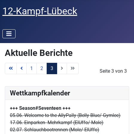
12-Kampf-Lübeck
Aktuelle Berichte
1
2
3
Seite 3 von 3
Wettkampfkalender
+++ Season#Seventeen
+++
05.06. Welcome to the AllyPally (Belly Blue/ Gymlee)
17.06. Einparken- Mehrkampf (ElUffo/ Mole)
02.07. Schlauchbootrennen (Mole/ ElUffo)