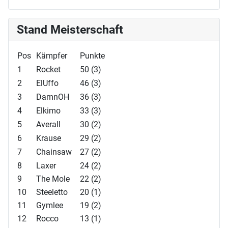
Stand Meisterschaft
Pos
Kämpfer
Punkte
1
Rocket
50 (3)
2
ElUffo
46 (3)
3
DamnOH
36 (3)
4
Elkimo
33 (3)
5
Averall
30 (2)
6
Krause
29 (2)
7
Chainsaw
27 (2)
8
Laxer
24 (2)
9
The Mole
22 (2)
10
Steeletto
20 (1)
11
Gymlee
19 (2)
12
Rocco
13 (1)