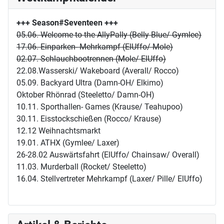
+++ Season#Seventeen
+++
05.06. Welcome to the AllyPally (Belly Blue/ Gymlee)
17.06. Einparken- Mehrkampf (ElUffo/ Mole)
02.07. Schlauchbootrennen (Mole/ ElUffo)
22.08.Wasserski/ Wakeboard (Averall/ Rocco)
05.09. Backyard Ultra (Damn-OH/ Elkimo)
Oktober Rhönrad (Steeletto/ Damn-OH)
10.11. Sporthallen- Games (Krause/ Teahupoo)
30.11. Eisstockschießen (Rocco/ Krause)
12.12 Weihnachtsmarkt
19.01. ATHX (Gymlee/ Laxer)
26-28.02 Auswärtsfahrt (ElUffo/ Chainsaw/ Overall)
11.03. Murderball (Rocket/ Steeletto)
16.04. Stellvertreter Mehrkampf (Laxer/ Pille/ ElUffo)