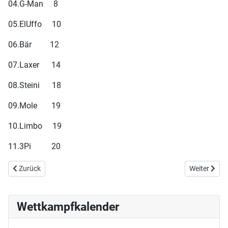
04.G-Man 8
05.ElUffo 10
06.Bär 12
07.Laxer 14
08.Steini 18
09.Mole 19
10.Limbo 19
11.3Pi 20
Vorheriger Beitrag: E08/S11: Geduldsspiel
Nächster Bei
Zurück
Weiter
Wettkampfkalender