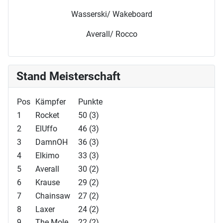
Wasserski/ Wakeboard
Averall/ Rocco
Stand Meisterschaft
Pos
Kämpfer
Punkte
1
Rocket
50 (3)
2
ElUffo
46 (3)
3
DamnOH
36 (3)
4
Elkimo
33 (3)
5
Averall
30 (2)
6
Krause
29 (2)
7
Chainsaw
27 (2)
8
Laxer
24 (2)
9
The Mole
22 (2)