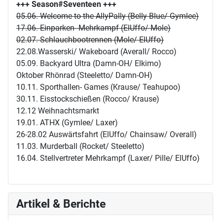
+++ Season#Seventeen
+++
05.06. Welcome to the AllyPally (Belly Blue/ Gymlee)
17.06. Einparken- Mehrkampf (ElUffo/ Mole)
02.07. Schlauchbootrennen (Mole/ ElUffo)
22.08.Wasserski/ Wakeboard (Averall/ Rocco)
05.09. Backyard Ultra (Damn-OH/ Elkimo)
Oktober Rhönrad (Steeletto/ Damn-OH)
10.11. Sporthallen- Games (Krause/ Teahupoo)
30.11. Eisstockschießen (Rocco/ Krause)
12.12 Weihnachtsmarkt
19.01. ATHX (Gymlee/ Laxer)
26-28.02 Auswärtsfahrt (ElUffo/ Chainsaw/ Overall)
11.03. Murderball (Rocket/ Steeletto)
16.04. Stellvertreter Mehrkampf (Laxer/ Pille/ ElUffo)
Artikel & Berichte