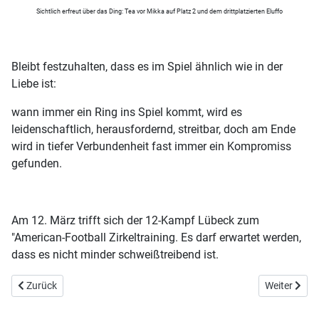
Sichtlich erfreut über das Ding: Tea vor Mikka auf Platz 2 und dem drittplatzierten Eluffo
Bleibt festzuhalten, dass es im Spiel ähnlich wie in der
Liebe ist:
wann immer ein Ring ins Spiel kommt, wird es
leidenschaftlich, herausfordernd, streitbar, doch am Ende
wird in tiefer Verbundenheit fast immer ein Kompromiss
gefunden.
Am 12. März trifft sich der 12-Kampf Lübeck zum
"American-Football Zirkeltraining. Es darf erwartet werden,
dass es nicht minder schweißtreibend ist.
Vorheriger Beitrag: E06/S09: Pick Six – Rocket gewinnt den American 
Nächster Bei
Zurück
Weiter