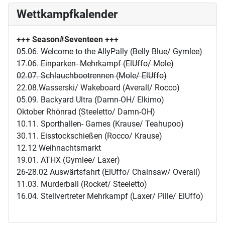
Wettkampfkalender
+++ Season#Seventeen
+++
05.06. Welcome to the AllyPally (Belly Blue/ Gymlee)
17.06. Einparken- Mehrkampf (ElUffo/ Mole)
02.07. Schlauchbootrennen (Mole/ ElUffo)
22.08.Wasserski/ Wakeboard (Averall/ Rocco)
05.09. Backyard Ultra (Damn-OH/ Elkimo)
Oktober Rhönrad (Steeletto/ Damn-OH)
10.11. Sporthallen- Games (Krause/ Teahupoo)
30.11. Eisstockschießen (Rocco/ Krause)
12.12 Weihnachtsmarkt
19.01. ATHX (Gymlee/ Laxer)
26-28.02 Auswärtsfahrt (ElUffo/ Chainsaw/ Overall)
11.03. Murderball (Rocket/ Steeletto)
16.04. Stellvertreter Mehrkampf (Laxer/ Pille/ ElUffo)