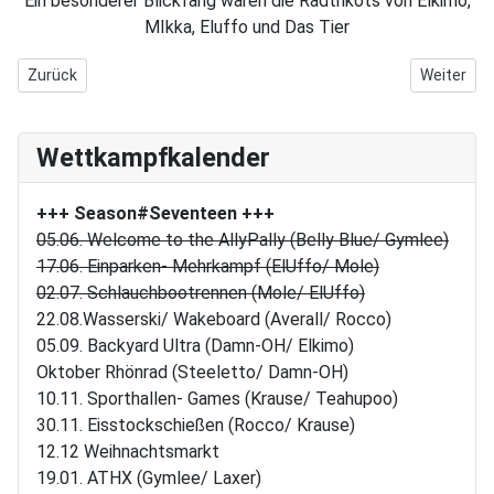
Ein besonderer Blickfang waren die Radtrikots von Elkimo,
MIkka, Eluffo und Das Tier
Vorheriger Beitrag: E11/S09: Rocket verwandelt das Kanu (fast) in
Nächster B
Zurück
Weiter
Wettkampfkalender
+++ Season#Seventeen
+++
05.06. Welcome to the AllyPally (Belly Blue/ Gymlee)
17.06. Einparken- Mehrkampf (ElUffo/ Mole)
02.07. Schlauchbootrennen (Mole/ ElUffo)
22.08.Wasserski/ Wakeboard (Averall/ Rocco)
05.09. Backyard Ultra (Damn-OH/ Elkimo)
Oktober Rhönrad (Steeletto/ Damn-OH)
10.11. Sporthallen- Games (Krause/ Teahupoo)
30.11. Eisstockschießen (Rocco/ Krause)
12.12 Weihnachtsmarkt
19.01. ATHX (Gymlee/ Laxer)