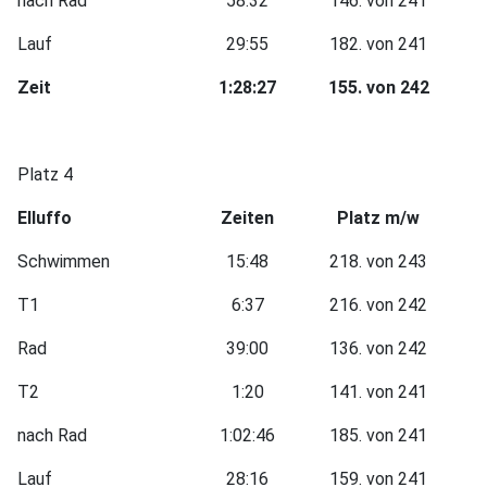
nach Rad
58:32
146. von 241
Lauf
29:55
182. von 241
Zeit
1:28:27
155. von 242
Platz 4
Elluffo
Zeiten
Platz m/w
Schwimmen
15:48
218. von 243
T1
6:37
216. von 242
Rad
39:00
136. von 242
T2
1:20
141. von 241
nach Rad
1:02:46
185. von 241
Lauf
28:16
159. von 241