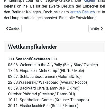
Hindernisparcour und Segway-Staken. Die
Regeln
sind
bereits online. Es ist der zweite Besuch der Lübecker bei
den Berliner Kollegen. Doch seit dem
ersten Besuch
ist in
der Hauptstadt einiges passiert. Eine tolle Entwicklung!
Vorheriger Beitrag: Auswärtsspiel - Mikka's "La Décima"
Nächster Beit
Zurück
Weiter
Wettkampfkalender
+++ Season#Seventeen
+++
05.06. Welcome to the AllyPally (Belly Blue/ Gymlee)
17.06. Einparken- Mehrkampf (ElUffo/ Mole)
02.07. Schlauchbootrennen (Mole/ ElUffo)
22.08.Wasserski/ Wakeboard (Averall/ Rocco)
05.09. Backyard Ultra (Damn-OH/ Elkimo)
Oktober Rhönrad (Steeletto/ Damn-OH)
10.11. Sporthallen- Games (Krause/ Teahupoo)
30.11. Eisstockschießen (Rocco/ Krause)