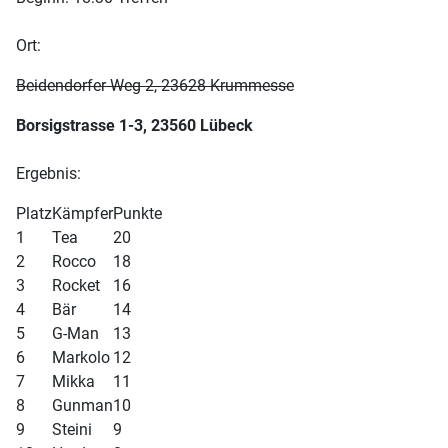
Ort:
Beidendorfer Weg 2, 23628 Krummesse
Borsigstrasse 1-3, 23560 Lübeck
Ergebnis:
Platz
Kämpfer
Punkte
1
Tea
20
2
Rocco
18
3
Rocket
16
4
Bär
14
5
G-Man
13
6
Markolo
12
7
Mikka
11
8
Gunman
10
9
Steini
9