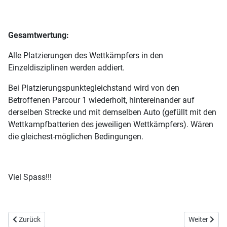
Gesamtwertung:
Alle Platzierungen des Wettkämpfers in den
Einzeldisziplinen werden addiert.
Bei Platzierungspunktegleichstand wird von den
Betroffenen Parcour 1 wiederholt, hintereinander auf
derselben Strecke und mit demselben Auto (gefüllt mit den
Wettkampfbatterien des jeweiligen Wettkämpfers). Wären
die gleichest-möglichen Bedingungen.
Viel Spass!!!
Vorheriger Beitrag: 12/14 Lumber Jack
Nächster Be
Zurück
Weiter