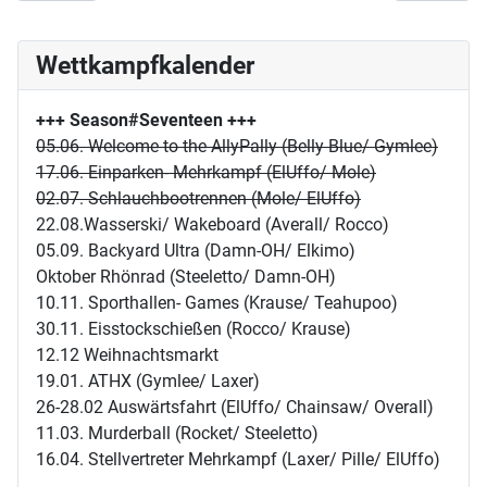
Wettkampfkalender
+++ Season#Seventeen
+++
05.06. Welcome to the AllyPally (Belly Blue/ Gymlee)
17.06. Einparken- Mehrkampf (ElUffo/ Mole)
02.07. Schlauchbootrennen (Mole/ ElUffo)
22.08.Wasserski/ Wakeboard (Averall/ Rocco)
05.09. Backyard Ultra (Damn-OH/ Elkimo)
Oktober Rhönrad (Steeletto/ Damn-OH)
10.11. Sporthallen- Games (Krause/ Teahupoo)
30.11. Eisstockschießen (Rocco/ Krause)
12.12 Weihnachtsmarkt
19.01. ATHX (Gymlee/ Laxer)
26-28.02 Auswärtsfahrt (ElUffo/ Chainsaw/ Overall)
11.03. Murderball (Rocket/ Steeletto)
16.04. Stellvertreter Mehrkampf (Laxer/ Pille/ ElUffo)