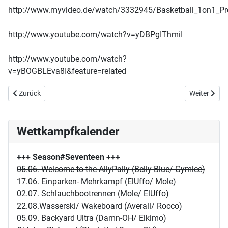
http://www.myvideo.de/watch/3332945/Basketball_1on1_P
http://www.youtube.com/watch?v=yDBPgIThmiI
http://www.youtube.com/watch?
v=yBOGBLEva8I&feature=related
Vorheriger Beitrag: 04/10 Brennball
Nächster Be
Zurück
Weiter
Wettkampfkalender
+++ Season#Seventeen
+++
05.06. Welcome to the AllyPally (Belly Blue/ Gymlee)
17.06. Einparken- Mehrkampf (ElUffo/ Mole)
02.07. Schlauchbootrennen (Mole/ ElUffo)
22.08.Wasserski/ Wakeboard (Averall/ Rocco)
05.09. Backyard Ultra (Damn-OH/ Elkimo)