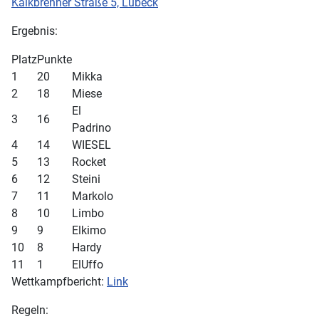
Kalkbrenner Straße 5, Lübeck
Ergebnis:
Platz
Punkte
1
20
Mikka
2
18
Miese
El
3
16
Padrino
4
14
WIESEL
5
13
Rocket
6
12
Steini
7
11
Markolo
8
10
Limbo
9
9
Elkimo
10
8
Hardy
11
1
ElUffo
Wettkampfbericht:
Link
Regeln: