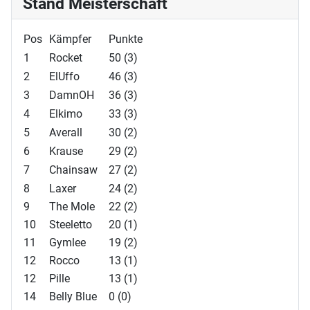
Stand Meisterschaft
Pos
Kämpfer
Punkte
1
Rocket
50 (3)
2
ElUffo
46 (3)
3
DamnOH
36 (3)
4
Elkimo
33 (3)
5
Averall
30 (2)
6
Krause
29 (2)
7
Chainsaw
27 (2)
8
Laxer
24 (2)
9
The Mole
22 (2)
10
Steeletto
20 (1)
11
Gymlee
19 (2)
12
Rocco
13 (1)
12
Pille
13 (1)
14
Belly Blue
0 (0)