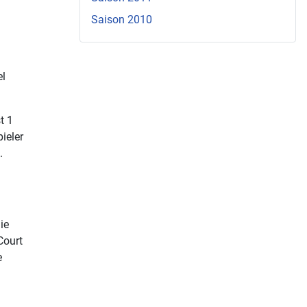
Saison 2010
el
t 1
ieler
.
ie
Court
e