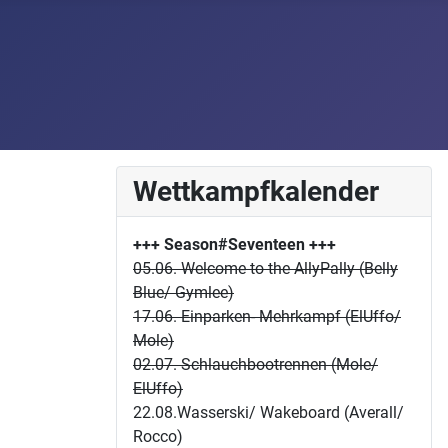
Wettkampfkalender
+++ Season#Seventeen
+++
05.06. Welcome to the AllyPally (Belly
Blue/ Gymlee)
17.06. Einparken- Mehrkampf (ElUffo/
Mole)
02.07. Schlauchbootrennen (Mole/
ElUffo)
22.08.Wasserski/ Wakeboard (Averall/
Rocco)