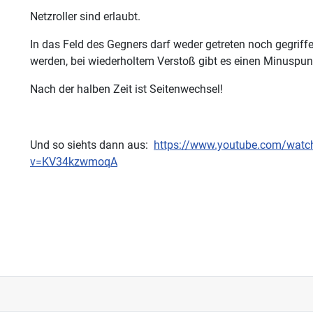
Netzroller sind erlaubt.
In das Feld des Gegners darf weder getreten noch gegriff
werden, bei wiederholtem Verstoß gibt es einen Minuspun
Nach der halben Zeit ist Seitenwechsel!
Und so siehts dann aus:
https://www.youtube.com/watc
v=KV34kzwmoqA
trag: 02/15 Rasenhockey