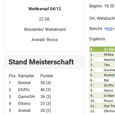
Beginn: 18:30
Wettkampf 04/12
Ort: Welsbach
22.08.
Bericht: <
link
>
Wasserski/ Wakeboard
Ergebnis:
Averall/ Rocco
Stand Meisterschaft
Pos
Kämpfer
Punkte
1
Rocket
50 (3)
2
ElUffo
46 (3)
3
DamnOH
36 (3)
4
Elkimo
33 (3)
5
Averall
30 (2)