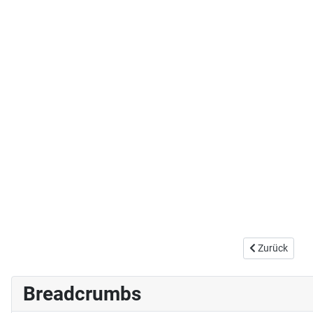
Vorheriger Bei
Zurück
Breadcrumbs