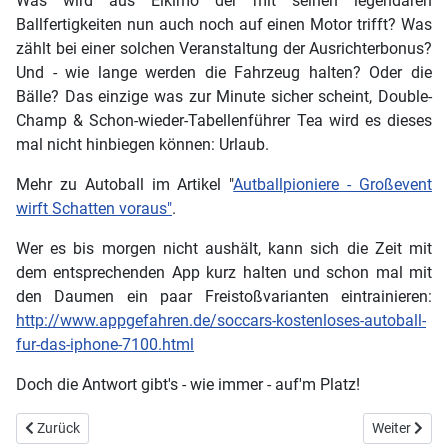
Was wird aus Elkimo der mit seinen legendären
Ballfertigkeiten nun auch noch auf einen Motor trifft? Was
zählt bei einer solchen Veranstaltung der Ausrichterbonus?
Und - wie lange werden die Fahrzeug halten? Oder die
Bälle? Das einzige was zur Minute sicher scheint, Double-
Champ & Schon-wieder-Tabellenführer Tea wird es dieses
mal nicht hinbiegen können: Urlaub.
Mehr zu Autoball im Artikel "
Autballpioniere - Großevent
wirft Schatten voraus"
.
Wer es bis morgen nicht aushält, kann sich die Zeit mit
dem entsprechenden App kurz halten und schon mal mit
den Daumen ein paar Freistoßvarianten eintrainieren:
http://www.appgefahren.de/soccars-kostenloses-autoball-
fur-das-iphone-7100.html
Doch die Antwort gibt's - wie immer - auf'm Platz!
Vorheriger Beitrag: Rocket ballert alle weg und siegt im Autoball!
Nächster Be
Zurück
Weiter