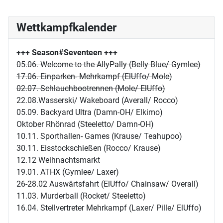
Wettkampfkalender
+++ Season#Seventeen
+++
05.06. Welcome to the AllyPally (Belly Blue/ Gymlee)
17.06. Einparken- Mehrkampf (ElUffo/ Mole)
02.07. Schlauchbootrennen (Mole/ ElUffo)
22.08.Wasserski/ Wakeboard (Averall/ Rocco)
05.09. Backyard Ultra (Damn-OH/ Elkimo)
Oktober Rhönrad (Steeletto/ Damn-OH)
10.11. Sporthallen- Games (Krause/ Teahupoo)
30.11. Eisstockschießen (Rocco/ Krause)
12.12 Weihnachtsmarkt
19.01. ATHX (Gymlee/ Laxer)
26-28.02 Auswärtsfahrt (ElUffo/ Chainsaw/ Overall)
11.03. Murderball (Rocket/ Steeletto)
16.04. Stellvertreter Mehrkampf (Laxer/ Pille/ ElUffo)