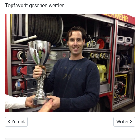
Topfavorit gesehen werden.
Vorheriger Beitrag: Showdown Remote Cars
Nächster B
Zurück
Weiter