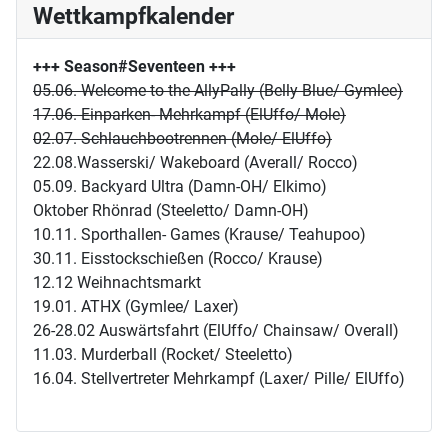
Wettkampfkalender
+++ Season#Seventeen
+++
05.06. Welcome to the AllyPally (Belly Blue/ Gymlee)
17.06. Einparken- Mehrkampf (ElUffo/ Mole)
02.07. Schlauchbootrennen (Mole/ ElUffo)
22.08.Wasserski/ Wakeboard (Averall/ Rocco)
05.09. Backyard Ultra (Damn-OH/ Elkimo)
Oktober Rhönrad (Steeletto/ Damn-OH)
10.11. Sporthallen- Games (Krause/ Teahupoo)
30.11. Eisstockschießen (Rocco/ Krause)
12.12 Weihnachtsmarkt
19.01. ATHX (Gymlee/ Laxer)
26-28.02 Auswärtsfahrt (ElUffo/ Chainsaw/ Overall)
11.03. Murderball (Rocket/ Steeletto)
16.04. Stellvertreter Mehrkampf (Laxer/ Pille/ ElUffo)