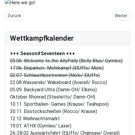
Vorheriger Beitrag: Erneut 12-Kämpfer beim Training erwischt!
Nächster B
Zurück
Weiter
Wettkampfkalender
+++ Season#Seventeen
+++
05.06. Welcome to the AllyPally (Belly Blue/ Gymlee)
17.06. Einparken- Mehrkampf (ElUffo/ Mole)
02.07. Schlauchbootrennen (Mole/ ElUffo)
22.08.Wasserski/ Wakeboard (Averall/ Rocco)
05.09. Backyard Ultra (Damn-OH/ Elkimo)
Oktober Rhönrad (Steeletto/ Damn-OH)
10.11. Sporthallen- Games (Krause/ Teahupoo)
30.11. Eisstockschießen (Rocco/ Krause)
12.12 Weihnachtsmarkt
19.01. ATHX (Gymlee/ Laxer)
26-28.02 Auswärtsfahrt (ElUffo/ Chainsaw/ Overall)