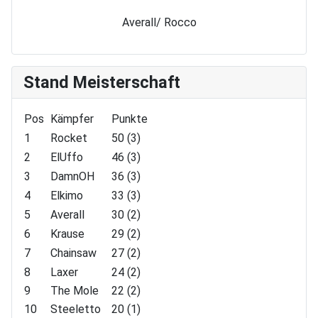
Averall/ Rocco
Stand Meisterschaft
Pos
Kämpfer
Punkte
1
Rocket
50 (3)
2
ElUffo
46 (3)
3
DamnOH
36 (3)
4
Elkimo
33 (3)
5
Averall
30 (2)
6
Krause
29 (2)
7
Chainsaw
27 (2)
8
Laxer
24 (2)
9
The Mole
22 (2)
10
Steeletto
20 (1)