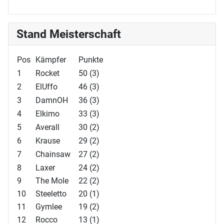
Stand Meisterschaft
Pos
Kämpfer
Punkte
1
Rocket
50 (3)
2
ElUffo
46 (3)
3
DamnOH
36 (3)
4
Elkimo
33 (3)
5
Averall
30 (2)
6
Krause
29 (2)
7
Chainsaw
27 (2)
8
Laxer
24 (2)
9
The Mole
22 (2)
10
Steeletto
20 (1)
11
Gymlee
19 (2)
12
Rocco
13 (1)