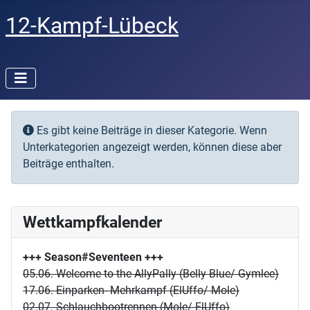
12-Kampf-Lübeck
Information
Es gibt keine Beiträge in dieser Kategorie. Wenn
Unterkategorien angezeigt werden, können diese aber
Beiträge enthalten.
Wettkampfkalender
+++ Season#Seventeen
+++
05.06. Welcome to the AllyPally (Belly Blue/ Gymlee)
17.06. Einparken- Mehrkampf (ElUffo/ Mole)
02.07. Schlauchbootrennen (Mole/ ElUffo)