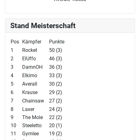
Stand Meisterschaft
Pos
Kämpfer
Punkte
1
Rocket
50 (3)
2
ElUffo
46 (3)
3
DamnOH
36 (3)
4
Elkimo
33 (3)
5
Averall
30 (2)
6
Krause
29 (2)
7
Chainsaw
27 (2)
8
Laxer
24 (2)
9
The Mole
22 (2)
10
Steeletto
20 (1)
11
Gymlee
19 (2)