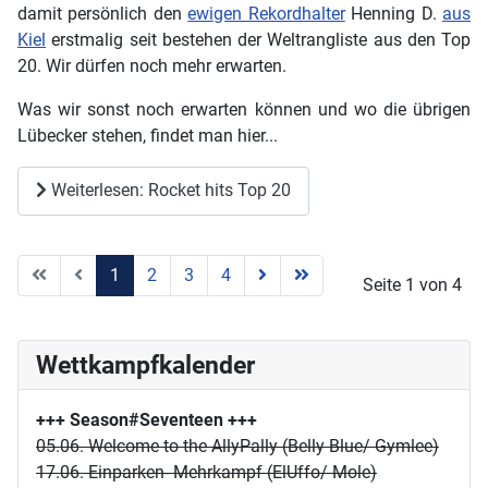
damit persönlich den
ewigen Rekordhalter
Henning D.
aus
Kiel
erstmalig seit bestehen der Weltrangliste aus den Top
20. Wir dürfen noch mehr erwarten.
Was wir sonst noch erwarten können und wo die übrigen
Lübecker stehen, findet man hier...
Weiterlesen: Rocket hits Top 20
1
2
3
4
Seite 1 von 4
Wettkampfkalender
+++ Season#Seventeen
+++
05.06. Welcome to the AllyPally (Belly Blue/ Gymlee)
17.06. Einparken- Mehrkampf (ElUffo/ Mole)