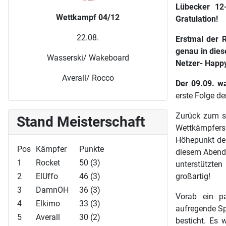
Lübecker 12
Wettkampf 04/12
Gratulation!
22.08.
Erstmal der 
genau in dies
Wasserski/ Wakeboard
Netzer- Happ
Averall/ Rocco
Der 09.09. w
erste Folge de
Zurück zum sp
Stand Meisterschaft
Wettkämpfer
Höhepunkt der
Pos
Kämpfer
Punkte
diesem Abend,
1
Rocket
50 (3)
unterstützte
2
ElUffo
46 (3)
großartig!
3
DamnOH
36 (3)
Vorab ein pa
4
Elkimo
33 (3)
aufregende Sp
5
Averall
30 (2)
besticht. Es 