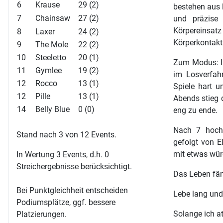
6
Krause
29 (2)
bestehen aus l
7
Chainsaw
27 (2)
und präzise 
Körpereinsatz
8
Laxer
24 (2)
Körperkontakt
9
The Mole
22 (2)
10
Steeletto
20 (1)
Zum Modus: I
11
Gymlee
19 (2)
im Losverfahr
12
Rocco
13 (1)
Spiele hart u
12
Pille
13 (1)
Abends stieg 
14
Belly Blue
0 (0)
eng zu ende.
Nach 7 hochk
Stand nach 3 von 12 Events.
gefolgt von E
mit etwas wür
In Wertung 3 Events, d.h. 0
Streichergebnisse berücksichtigt.
Das Leben fän
Bei Punktgleichheit entscheiden
Lebe lang und
Podiumsplätze, ggf. bessere
Solange ich at
Platzierungen.