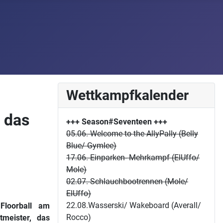
Wettkampfkalender
 das
+++ Season#Seventeen
+++
05.06. Welcome to the AllyPally (Belly
Blue/ Gymlee)
17.06. Einparken- Mehrkampf (ElUffo/
Mole)
02.07. Schlauchbootrennen (Mole/
ElUffo)
22.08.Wasserski/ Wakeboard (Averall/
Floorball am
Rocco)
tmeister, das