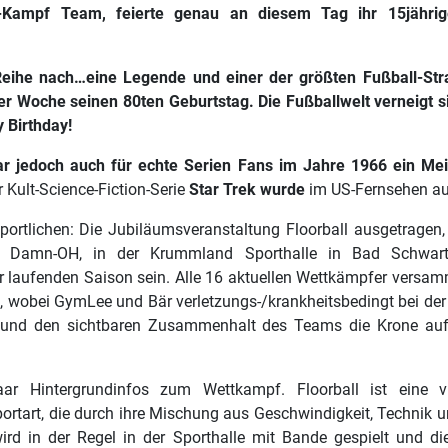
-Kampf Team, feierte genau an diesem Tag ihr 15jährig
Reihe nach…eine Legende und einer der größten Fußball-Stra
er Woche seinen 80ten Geburtstag. Die Fußballwelt verneigt s
y Birthday!
ar jedoch auch für echte Serien Fans im Jahre 1966 ein Mei
r Kult-Science-Fiction-Serie
Star Trek wurde
im US-Fernsehen au
ortlichen: Die Jubiläumsveranstaltung Floorball ausgetragen
s Damn-OH, in der Krummland Sporthalle in Bad Schwarta
 laufenden Saison sein. Alle 16 aktuellen Wettkämpfer versam
 wobei GymLee und Bär verletzungs-/krankheitsbedingt bei de
n und den sichtbaren Zusammenhalt des Teams die Krone auf
ar Hintergrundinfos zum Wettkampf. Floorball ist eine vi
ortart, die durch ihre Mischung aus Geschwindigkeit, Technik 
wird in der Regel in der Sporthalle mit Bande gespielt und di