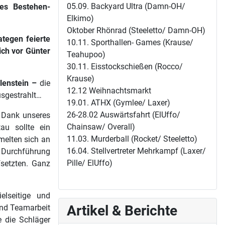
05.09. Backyard Ultra (Damn-OH/
es Bestehen-
Elkimo)
Oktober Rhönrad (Steeletto/ Damn-OH)
tegen feierte
10.11. Sporthallen- Games (Krause/
ich vor Günter
Teahupoo)
30.11. Eisstockschießen (Rocco/
Krause)
lenstein –
die
12.12 Weihnachtsmarkt
sgestrahlt…
19.01. ATHX (Gymlee/ Laxer)
26-28.02 Auswärtsfahrt (ElUffo/
, Dank unseres
Chainsaw/ Overall)
u sollte ein
11.03. Murderball (Rocket/ Steeletto)
melten sich an
16.04. Stellvertreter Mehrkampf (Laxer/
r Durchführung
Pille/ ElUffo)
setzten. Ganz
elseitige und
Artikel & Berichte
und Teamarbeit
e die Schläger