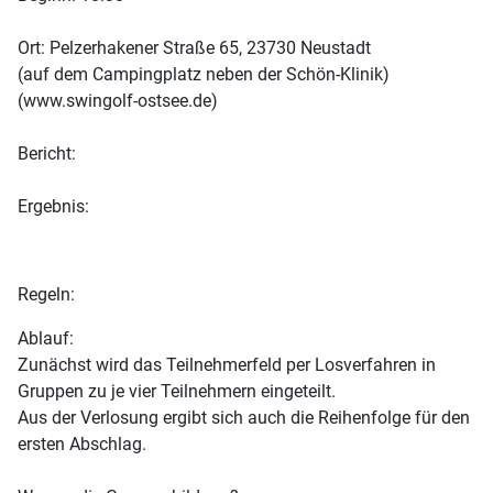
Ort: Pelzerhakener Straße 65, 23730 Neustadt
(auf dem Campingplatz neben der Schön-Klinik)
(www.swingolf-ostsee.de)
Bericht:
Ergebnis:
Regeln:
Ablauf:
Zunächst wird das Teilnehmerfeld per Losverfahren in
Gruppen zu je vier Teilnehmern eingeteilt.
Aus der Verlosung ergibt sich auch die Reihenfolge für den
ersten Abschlag.