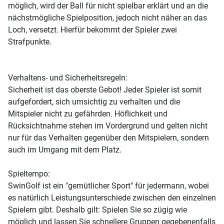
möglich, wird der Ball für nicht spielbar erklärt und an die
nächstmögliche Spielposition, jedoch nicht näher an das
Loch, versetzt. Hierfür bekommt der Spieler zwei
Strafpunkte.
Verhaltens- und Sicherheitsregeln:
Sicherheit ist das oberste Gebot! Jeder Spieler ist somit
aufgefordert, sich umsichtig zu verhalten und die
Mitspieler nicht zu gefährden. Höflichkeit und
Rücksichtnahme stehen im Vordergrund und gelten nicht
nur für das Verhalten gegenüber den Mitspielern, sondern
auch im Umgang mit dem Platz.
Spieltempo:
SwinGolf ist ein "gemütlicher Sport" für jedermann, wobei
es natürlich Leistungsunterschiede zwischen den einzelnen
Spielern gibt. Deshalb gilt: Spielen Sie so zügig wie
möglich und lassen Sie schnellere Gruppen gegebenenfalls