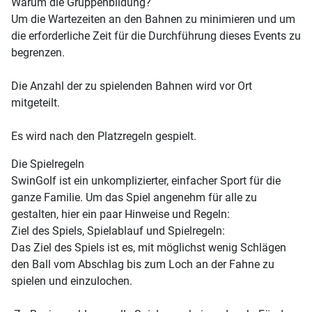
Warum die Gruppenbildung?
Um die Wartezeiten an den Bahnen zu minimieren und um
die erforderliche Zeit für die Durchführung dieses Events zu
begrenzen.
Die Anzahl der zu spielenden Bahnen wird vor Ort
mitgeteilt.
Es wird nach den Platzregeln gespielt.
Die Spielregeln
SwinGolf ist ein unkomplizierter, einfacher Sport für die
ganze Familie. Um das Spiel angenehm für alle zu
gestalten, hier ein paar Hinweise und Regeln:
Ziel des Spiels, Spielablauf und Spielregeln:
Das Ziel des Spiels ist es, mit möglichst wenig Schlägen
den Ball vom Abschlag bis zum Loch an der Fahne zu
spielen und einzulochen.