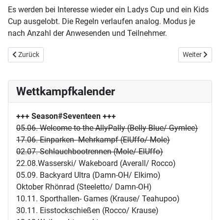
Es werden bei Interesse wieder ein Ladys Cup und ein Kids
Cup ausgelobt. Die Regeln verlaufen analog. Modus je
nach Anzahl der Anwesenden und Teilnehmer.
Vorheriger Beitrag: Die Steckbriefe wurden aktualisiert
Nächster Be
Zurück
Weiter
Wettkampfkalender
+++ Season#Seventeen
+++
05.06. Welcome to the AllyPally (Belly Blue/ Gymlee)
17.06. Einparken- Mehrkampf (ElUffo/ Mole)
02.07. Schlauchbootrennen (Mole/ ElUffo)
22.08.Wasserski/ Wakeboard (Averall/ Rocco)
05.09. Backyard Ultra (Damn-OH/ Elkimo)
Oktober Rhönrad (Steeletto/ Damn-OH)
10.11. Sporthallen- Games (Krause/ Teahupoo)
30.11. Eisstockschießen (Rocco/ Krause)