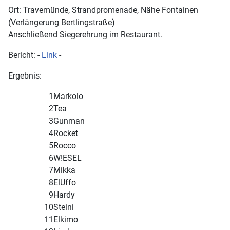
Ort: Travemünde, Strandpromenade, Nähe Fontainen
(Verlängerung Bertlingstraße)
Anschließend Siegerehrung im Restaurant.
Bericht: -
Link
-
Ergebnis:
1
Markolo
2
Tea
3
Gunman
4
Rocket
5
Rocco
6
W!ESEL
7
Mikka
8
ElUffo
9
Hardy
10
Steini
11
Elkimo