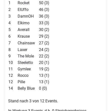
1
Rocket
50 (3)
2
ElUffo
46 (3)
3
DamnOH
36 (3)
4
Elkimo
33 (3)
5
Averall
30 (2)
6
Krause
29 (2)
7
Chainsaw
27 (2)
8
Laxer
24 (2)
9
The Mole
22 (2)
10
Steeletto
20 (1)
11
Gymlee
19 (2)
12
Rocco
13 (1)
12
Pille
13 (1)
14
Belly Blue
0 (0)
Stand nach 3 von 12 Events.
In Wertung 3 Events, d.h. 0 Streichergebnisse