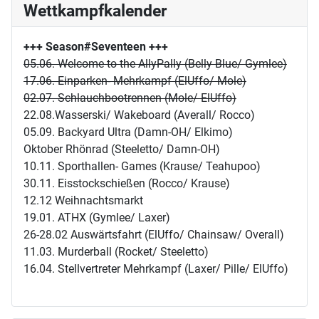
Wettkampfkalender
+++ Season#Seventeen
+++
05.06. Welcome to the AllyPally (Belly Blue/ Gymlee)
17.06. Einparken- Mehrkampf (ElUffo/ Mole)
02.07. Schlauchbootrennen (Mole/ ElUffo)
22.08.Wasserski/ Wakeboard (Averall/ Rocco)
05.09. Backyard Ultra (Damn-OH/ Elkimo)
Oktober Rhönrad (Steeletto/ Damn-OH)
10.11. Sporthallen- Games (Krause/ Teahupoo)
30.11. Eisstockschießen (Rocco/ Krause)
12.12 Weihnachtsmarkt
19.01. ATHX (Gymlee/ Laxer)
26-28.02 Auswärtsfahrt (ElUffo/ Chainsaw/ Overall)
11.03. Murderball (Rocket/ Steeletto)
16.04. Stellvertreter Mehrkampf (Laxer/ Pille/ ElUffo)