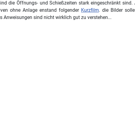
ind die Öffnungs- und Schießzeiten stark eingeschränkt sind.
tiven ohne Anlage enstand folgender
Kurzfilm
. die Bilder sol
Anweisungen sind nicht wirklich gut zu verstehen.
..
trag: Mikka siegt zum Saisonauftakt und ist wieder da!