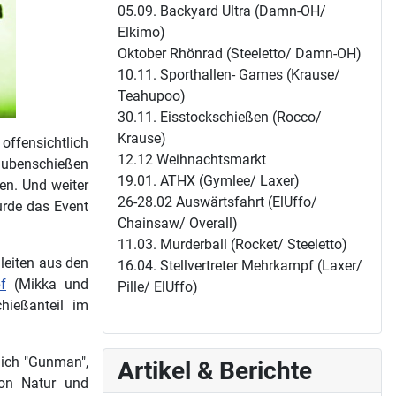
05.09. Backyard Ultra (Damn-OH/
Elkimo)
Oktober Rhönrad (Steeletto/ Damn-OH)
10.11. Sporthallen- Games (Krause/
Teahupoo)
30.11. Eisstockschießen (Rocco/
Krause)
offensichtlich
12.12 Weihnachtsmarkt
aubenschießen
19.01. ATHX (Gymlee/ Laxer)
en. Und weiter
26-28.02 Auswärtsfahrt (ElUffo/
urde das Event
Chainsaw/ Overall)
11.03. Murderball (Rocket/ Steeletto)
uleiten aus den
16.04. Stellvertreter Mehrkampf (Laxer/
f
(Mikka und
Pille/ ElUffo)
ießanteil im
lich "Gunman",
Artikel & Berichte
von Natur und