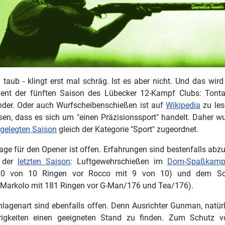
taub - klingt erst mal schräg. Ist es aber nicht. Und das wird 
vent der fünften Saison des Lübecker 12-Kampf Clubs: Tont
nder. Oder auch Wurfscheibenschießen ist auf
Wikipedia
zu les
essen, dass es sich um "einen Präzisionssport" handelt. Daher w
tgelegten Saison
gleich der Kategorie "Sport" zugeordnet.
age für den Opener ist offen. Erfahrungen sind bestenfalls abz
 der
letzten Saison
: Luftgewehrschießen im
Dom-Spaßkamp
10 von 10 Ringen vor Rocco mit 9 von 10) und dem Sch
Markolo mit 181 Ringen vor G-Man/176 und Tea/176).
agenart sind ebenfalls offen. Denn Ausrichter Gunman, natür
rigkeiten einen geeigneten Stand zu finden. Zum Schutz 