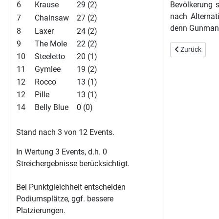
6
Krause
29 (2)
Bevölkerung s
nach Alterna
7
Chainsaw
27 (2)
denn Gunmans 
8
Laxer
24 (2)
9
The Mole
22 (2)
Vorheriger Bei
Zurück
10
Steeletto
20 (1)
11
Gymlee
19 (2)
12
Rocco
13 (1)
12
Pille
13 (1)
14
Belly Blue
0 (0)
Stand nach 3 von 12 Events.
In Wertung 3 Events, d.h. 0
Streichergebnisse berücksichtigt.
Bei Punktgleichheit entscheiden
Podiumsplätze, ggf. bessere
Platzierungen.