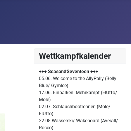
Wettkampfkalender
+++ Season#Seventeen
+++
05.06. Welcome to the AllyPally (Belly
Blue/ Gymlee)
17.06. Einparken- Mehrkampf (ElUffo/
Mole)
02.07. Schlauchbootrennen (Mole/
ElUffo)
22.08.Wasserski/ Wakeboard (Averall/
Rocco)