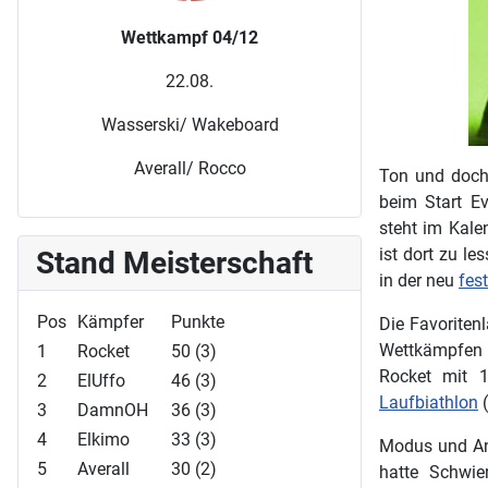
Wettkampf 04/12
22.08.
Wasserski/ Wakeboard
Averall/ Rocco
Ton und doch 
beim Start E
steht im Kale
ist dort zu l
Stand Meisterschaft
in der neu
fes
Pos
Kämpfer
Punkte
Die Favoritenl
Wettkämpfen
1
Rocket
50 (3)
Rocket mit 
2
ElUffo
46 (3)
Laufbiathlon
(
3
DamnOH
36 (3)
4
Elkimo
33 (3)
Modus und Anl
5
Averall
30 (2)
hatte Schwie