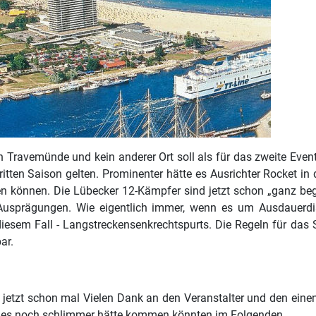
n Travemünde und kein anderer Ort soll als für das zweite Even
dritten Saison gelten. Prominenter hätte es Ausrichter Rocket i
n können. Die Lübecker 12-Kämpfer sind jetzt schon „ganz beg
 Ausprägungen. Wie eigentlich immer, wenn es um Ausdauerdi
 diesem Fall - Langstreckensenkrechtspurts. Die Regeln für das 
ar.
e jetzt schon mal Vielen Dank an den Veranstalter und den eine
 es noch schlimmer hätte kommen könnten im Folgenden...