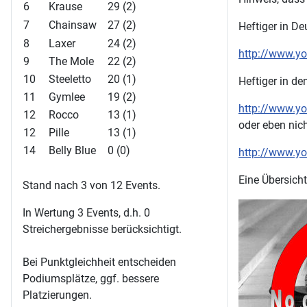
6
Krause
29 (2)
7
Chainsaw
27 (2)
Heftiger in D
8
Laxer
24 (2)
http://www.y
9
The Mole
22 (2)
10
Steeletto
20 (1)
Heftiger in d
11
Gymlee
19 (2)
http://www.
12
Rocco
13 (1)
oder eben nic
12
Pille
13 (1)
14
Belly Blue
0 (0)
http://www.y
Eine Übersicht
Stand nach 3 von 12 Events.
In Wertung 3 Events, d.h. 0
Streichergebnisse berücksichtigt.
Bei Punktgleichheit entscheiden
Podiumsplätze, ggf. bessere
Platzierungen.