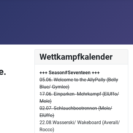
Wettkampfkalender
e.
+++ Season#Seventeen
+++
05.06. Welcome to the AllyPally (Belly
Blue/ Gymlee)
17.06. Einparken- Mehrkampf (ElUffo/
Mole)
02.07. Schlauchbootrennen (Mole/
ElUffo)
22.08.Wasserski/ Wakeboard (Averall/
Rocco)