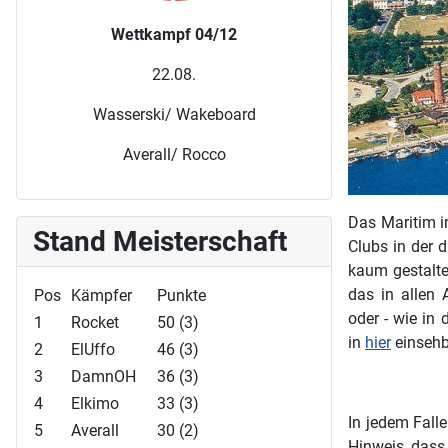
Wettkampf 04/12
22.08.
Wasserski/ Wakeboard
Averall/ Rocco
Das Maritim i
Stand Meisterschaft
Clubs in der 
kaum gestalte
das in allen
Pos
Kämpfer
Punkte
oder - wie in
1
Rocket
50 (3)
in
hier
einsehb
2
ElUffo
46 (3)
3
DamnOH
36 (3)
4
Elkimo
33 (3)
In jedem Fall
5
Averall
30 (2)
Hinweis, dass