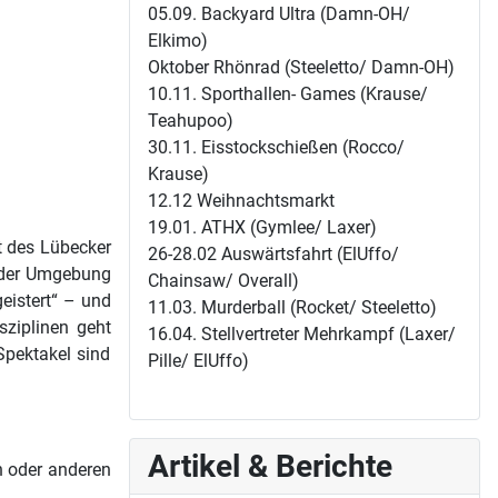
05.09. Backyard Ultra (Damn-OH/
Elkimo)
Oktober Rhönrad (Steeletto/ Damn-OH)
10.11. Sporthallen- Games (Krause/
Teahupoo)
30.11. Eisstockschießen (Rocco/
Krause)
12.12 Weihnachtsmarkt
19.01. ATHX (Gymlee/ Laxer)
t des Lübecker
26-28.02 Auswärtsfahrt (ElUffo/
n der Umgebung
Chainsaw/ Overall)
eistert“ – und
11.03. Murderball (Rocket/ Steeletto)
sziplinen
geht
16.04. Stellvertreter Mehrkampf (Laxer/
Spektakel sind
Pille/ ElUffo)
Artikel & Berichte
n oder anderen